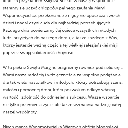
Idąc za przykładem Księdza Bosko, w naszej Wspólnocie
staramy się uczyć chłopców pełnego zaufania Maryi
Wspomożycielce, przekonani, że nigdy nie opuszcza swoich
dzieci i nadal czyni cuda dla najbardziej potrzebujących.
Każdego dnia powierzamy Jej opiece wszystkich młodych
ludzi przyjętych do naszego domu, a także każdego z Was,
którzy jesteście ważną częścią tej wielkiej salezjańskiej misji
poprzez swoją solidarność i hojność.
W to piękne Święto Maryjne pragniemy również podzielić się z
Wami naszą radością i wdzięcznością za wspólne podążanie
dla tak wielu nastolatków i młodych, którzy potrzebują szans,
miłości i pomocnej dłoni, która pozwoli im odkryć własną
wartość i zdolność do odniesienia sukcesu. Wasze wsparcie
nie tylko przemienia życie, ale także wzmacnia nadzieję całej
naszej wspólnoty.
Niech Maryja Wspomożycielka Wiernych obficie błogosławi