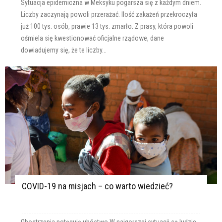
Sytuacja epidemiczna w Meksyku pogarsza się z każdym dniem.
Liczby zaczynają powoli przerażać. Ilość zakażeń przekroczyła
już 100 tys. osób, prawie 13 tys. zmarło. Z prasy, która powoli
ośmiela się kwestionować oficjalne rządowe, dane
dowiadujemy się, że te liczby...
COVID-19 na misjach – co warto wiedzieć?