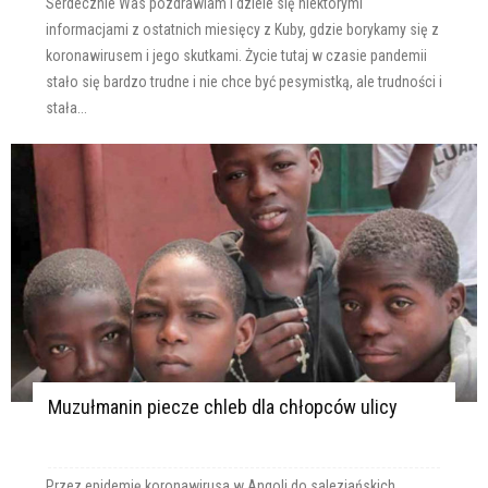
Serdecznie Was pozdrawiam i dziele się niektórymi
informacjami z ostatnich miesięcy z Kuby, gdzie borykamy się z
koronawirusem i jego skutkami. Życie tutaj w czasie pandemii
stało się bardzo trudne i nie chce być pesymistką, ale trudności i
stała...
Muzułmanin piecze chleb dla chłopców ulicy
Przez epidemię koronawirusa w Angoli do salezjańskich