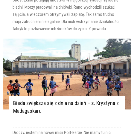
Obostrzenia potęgują ubóstwo W najgorszej sytuacji są ludzie
biedni, którzy pracowali na dniówki. Rano wychodzili szukać
zajęcia, a wieczorem otrzymywali zapłatę. Tak samo trudno
mają zatrudnieni nielegalnie. Dla nich wstrzymanie działalności
fabryk to pozbawienie ich środków do życia. Z powodu...
Bieda zwiększa się z dnia na dzień – s. Krystyna z
Madagaskaru
Drodzy, jestem na nowej misji Port-Bergé. Nie mamy tu nic