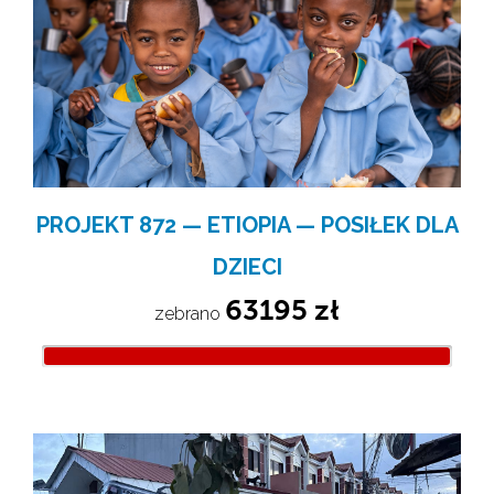
PROJEKT 872 — ETIOPIA — POSIŁEK DLA
DZIECI
63195 zł
zebrano 