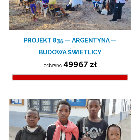
PROJEKT 835 — ARGENTYNA —
BUDOWA ŚWIETLICY
49967 zł
zebrano 