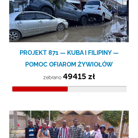
PROJEKT 871 — KUBA I FILIPINY —
POMOC OFIAROM ŻYWIOŁÓW
49415 zł
zebrano 