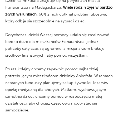
Dzielnica Ankofafa znajduje się na peryferiach miasta
Fianarantsoa na Madagaskarze.
Wiele rodzin żyje w bardzo
złych warunkach
. 60% z nich dotknął problem ubóstwa,
który odbija się szczególnie na sytuacji dzieci.
Dotychczas, dzięki Waszej pomocy udało się zrealizować
bardzo dużo dla mieszkańców Fianarantsoa, jednak
potrzeby cały czas są ogromne, a misjonarzom brakuje
środków finansowych, aby pomóc wszystkim.
Po raz kolejny chcemy zapewnić pomoc najbardziej
potrzebującym mieszkańcom dzielnicy Ankofafa. W ramach
zebranych funduszy planujemy zakup żywności, lekarstw,
opiekę medyczną dla chorych. Matkom, wychowującym
samotnie dzieci, chcemy pomóc w rozpoczęciu małej
działalności, aby chociaż częściowo mogły stać się
samodzielne.