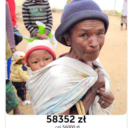
58352 zł
cel
 56000 zł