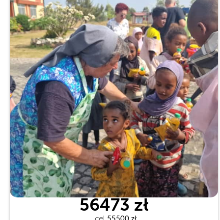
56473 zł
cel
 55500 zł