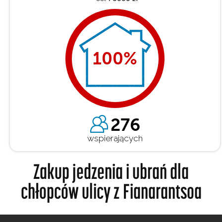
100
%
276
wspierających
Zakup jedzenia i ubrań dla
chłopców ulicy z Fianarantsoa
W dzielnicy Ankofafa powstał dom dla chłopców z ulicy.