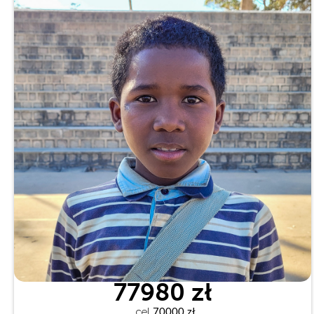
77980 zł
cel
 70000 zł