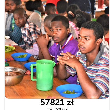
57821 zł
cel
 56000 zł