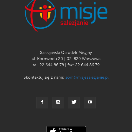
Pomóż dziewczynkom i chłopcom, którzy mimo
młodego wieku, przeżyli wiele tragedii. Pozbawieni
opieki i domu, żyją na ulicach, poszukując codziennie
jedzenia. Wielu z nich choruje, ale nie mogą iść do
lekarza, dlatego tak pilnie potrzebne są leki i
pieniądza na opiekę medyczną.
Salezjański Ośrodek Misyjny
Za projekt odpowiada ks. Andrzej Borowiec SDB
ul. Korowodu 20 | 02-829 Warszawa
tel. 22 644 86 78 | fax: 22 644 86 79
Skontaktuj się z nami:
som@misjesalezjanie.pl
Możesz pomóc dokonując wpłat na konto 50 1020 1169
0000 8702 0009 6032 z dopiskiem Projekt 732
.