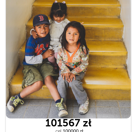
101567 zł
cel
 100000 zł