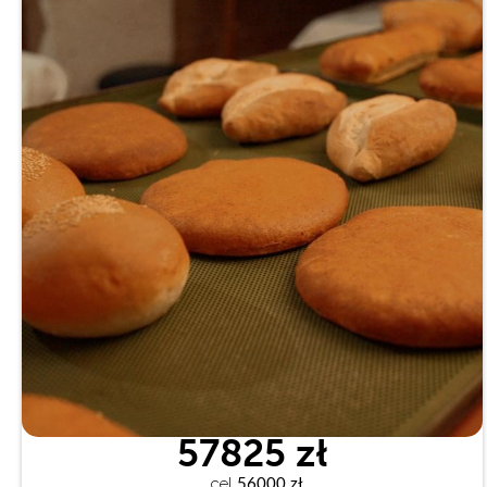
57825 zł
cel
 56000 zł