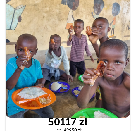
50117 zł
cel
 49950 zł