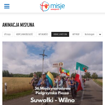
ANIMACJA MISYJNA
#7steps
ADOPCJA NA ODLEGŁOŚĆ
AKTUALNOŚCI
ANIMACJA MISYJNA
ARTYKUŁY
Bez kategorii