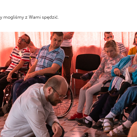
óry mogliśmy z Wami spędzić.