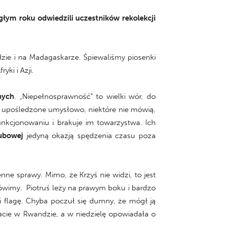
ym roku odwiedzili uczestników rekolekcji
zie i na Madagaskarze. Śpiewaliśmy piosenki
ki i Azji.
nych
. „Niepełnosprawność” to wielki wór, do
ko upośledzone umysłowo, niektóre nie mówią,
nkcjonowaniu i brakuje im towarzystwa. Ich
ubowej
jedyną okazją spędzenia czasu poza
nne sprawy. Mimo, że Krzyś nie widzi, to jest
ówimy. Piotruś leży na prawym boku i bardzo
i flagę. Chyba poczuł się dumny, że mógł ją
acie w Rwandzie, a w niedzielę opowiadała o