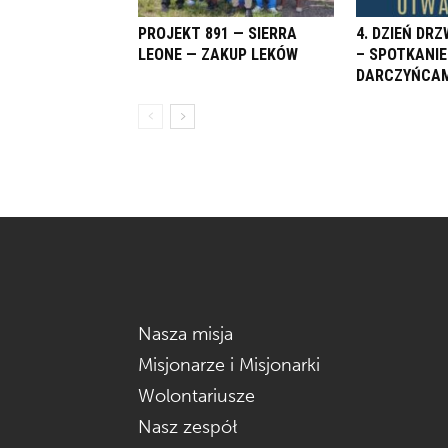
PROJEKT 891 — SIERRA
4. DZIEŃ DR
LEONE — ZAKUP LEKÓW
– SPOTKANIE
DARCZYŃCAM
Nasza misja
Misjonarze i Misjonarki
Wolontariusze
Nasz zespół