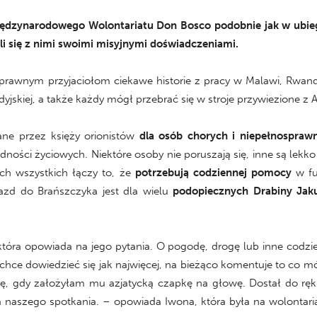
iędzynarodowego Wolontariatu Don Bosco podobnie jak w ubiegł
li się z nimi swoimi misyjnymi doświadczeniami.
rawnym przyjaciołom ciekawe historie z pracy w Malawi, Rwand
skiej, a także każdy mógł przebrać się w stroje przywiezione z Afry
ane przez księży orionistów
dla osób chorych i niepełnospraw
dności życiowych. Niektóre osoby nie poruszają się, inne są lek
Ich wszystkich łączy to, że
potrzebują codziennej pomocy
w fu
azd do Brańszczyka jest dla wielu
podopiecznych Drabiny Jak
ę, która opowiada na jego pytania. O pogodę, drogę lub inne codzie
chce dowiedzieć się jak najwięcej, na bieżąco komentuje to co m
ę, gdy założyłam mu azjatycką czapkę na głowę. Dostał do ręk
a naszego spotkania. – opowiada Iwona, która była na wolontari