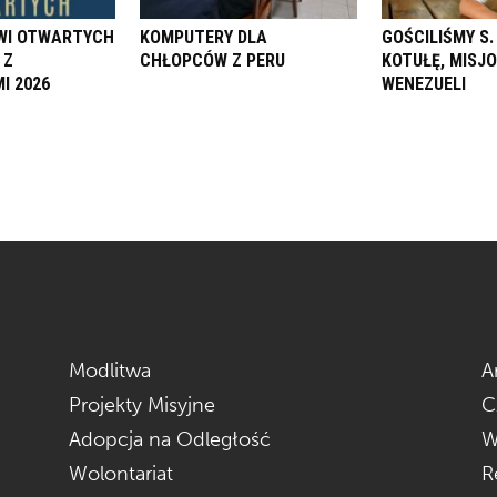
ZWI OTWARTYCH
KOMPUTERY DLA
GOŚCILIŚMY S
 Z
CHŁOPCÓW Z PERU
KOTUŁĘ, MISJ
I 2026
WENEZUELI
Modlitwa
A
Projekty Misyjne
C
Adopcja na Odległość
W
Wolontariat
R