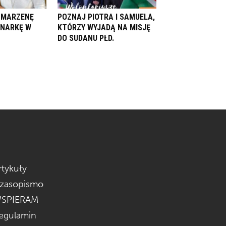
. MARZENĘ
POZNAJ PIOTRA I SAMUELA,
ONARKĘ W
KTÓRZY WYJADĄ NA MISJĘ
DO SUDANU PŁD.
rtykuły
zasopismo
SPIERAM
egulamin