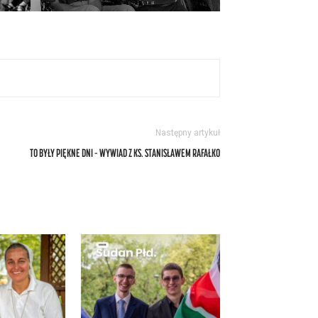
Następny artykuł
TO BYŁY PIĘKNE DNI – WYWIAD Z KS. STANISŁAWEM RAFAŁKO