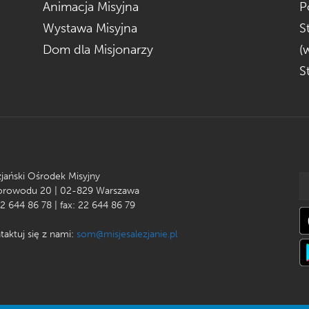
Animacja Misyjna
P
Wystawa Misyjna
S
Dom dla Misjonarzy
(
S
zjański Ośrodek Misyjny
Korowodu 20 | 02-829 Warszawa
22 644 86 78 | fax: 22 644 86 79
taktuj się z nami:
som@misjesalezjanie.pl