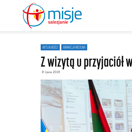
misje
salezjanie
AKTUALNOŚCI
ANIMACJA MISYJNA
Z wizytą u przyjaciół 
8 lipca 2019