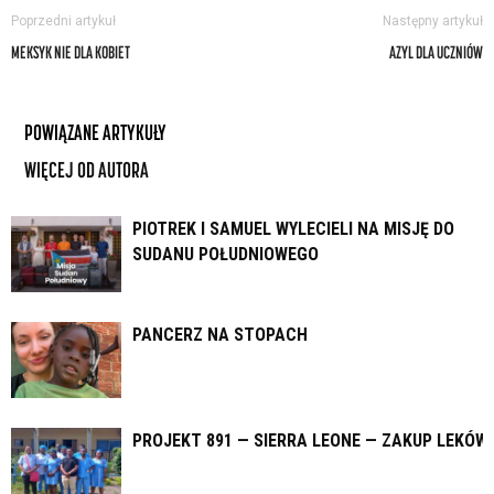
Poprzedni artykuł
Następny artykuł
MEKSYK NIE DLA KOBIET
AZYL DLA UCZNIÓW
POWIĄZANE ARTYKUŁY
WIĘCEJ OD AUTORA
PIOTREK I SAMUEL WYLECIELI NA MISJĘ DO
SUDANU POŁUDNIOWEGO
PANCERZ NA STOPACH
PROJEKT 891 — SIERRA LEONE — ZAKUP LEKÓW