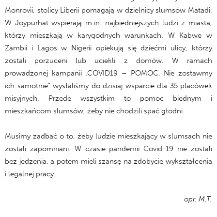
Monrovii, stolicy Liberii pomagają w dzielnicy slumsów Matadi.
W Joypurhat wspierają m.in. najbiedniejszych ludzi z miasta,
którzy mieszkają w karygodnych warunkach. W Kabwe w
Zambii i Lagos w Nigerii opiekują się dziećmi ulicy, którzy
zostali porzuceni lub uciekli z domów. W ramach
prowadzonej kampanii „COVID19 – POMOC. Nie zostawmy
ich samotnie” wysłaliśmy do dzisiaj wsparcie dla 35 placówek
misyjnych. Przede wszystkim to pomoc biednym i
mieszkańcom slumsów, żeby nie chodzili spać głodni.
Musimy zadbać o to, żeby ludzie mieszkający w slumsach nie
zostali zapomniani. W czasie pandemii Covid-19 nie zostali
bez jedzenia, a potem mieli szansę na zdobycie wykształcenia
i legalnej pracy.
opr. M.T.