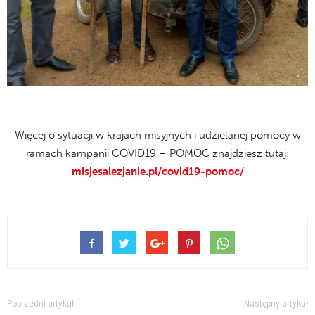
Więcej o sytuacji w krajach misyjnych i udzielanej pomocy w
ramach kampanii COVID19 – POMOC znajdziesz tutaj:
misjesalezjanie.pl/covid19-pomoc/
Poprzedni artykuł
Następny artykuł