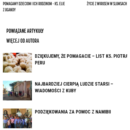
POMAGAMY DZIECIOM I ICH RODZINOM – KS. ELIE
ŻYCIE Z WIRUSEM W SLUMSACH
Z UGANDY
POWIĄZANE ARTYKUŁY
WIĘCEJ OD AUTORA
DZIĘKUJEMY, ŻE POMAGACIE – LIST KS. PIOTRA 
PERU
NAJBARDZIEJ CIERPIĄ LUDZIE STARSI –
WIADOMOŚCI Z KUBY
PODZIĘKOWANIA ZA POMOC Z NAMIBII