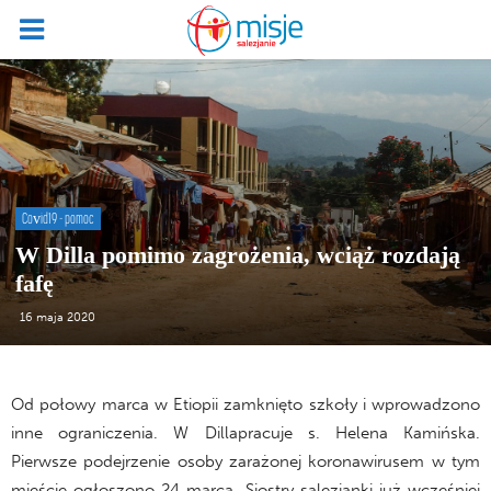
Covid19 - pomoc
W Dilla pomimo zagrożenia, wciąż rozdają
fafę
16 maja 2020
Od połowy marca w Etiopii zamknięto szkoły i wprowadzono
inne ograniczenia. W Dillapracuje s. Helena Kamińska.
Pierwsze podejrzenie osoby zarażonej koronawirusem w tym
mieście ogłoszono 24 marca. Siostry salezjanki już wcześniej