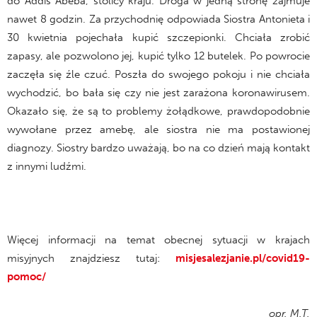
do Addis Abeba, stolicy kraju. Droga w jedną stronę zajmuje
nawet 8 godzin. Za przychodnię odpowiada Siostra Antonieta i
30 kwietnia pojechała kupić szczepionki. Chciała zrobić
zapasy, ale pozwolono jej, kupić tylko 12 butelek. Po powrocie
zaczęła się źle czuć. Poszła do swojego pokoju i nie chciała
wychodzić, bo bała się czy nie jest zarażona koronawirusem.
Okazało się, że są to problemy żołądkowe, prawdopodobnie
wywołane przez amebę, ale siostra nie ma postawionej
diagnozy. Siostry bardzo uważają, bo na co dzień mają kontakt
z innymi ludźmi.
Więcej informacji na temat obecnej sytuacji w krajach
misyjnych znajdziesz tutaj:
misjesalezjanie.pl/covid19-
pomoc/
opr. M.T.