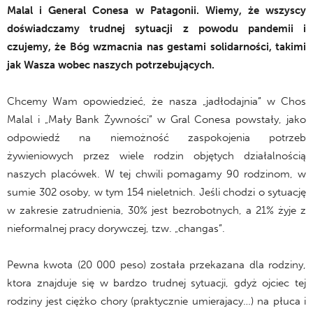
Malal i General Conesa w Patagonii. Wiemy, że wszyscy
doświadczamy trudnej sytuacji z powodu pandemii i
czujemy, że Bóg wzmacnia nas gestami solidarności, takimi
jak Wasza wobec naszych potrzebujących.
Chcemy Wam opowiedzieć, że nasza „jadłodajnia” w Chos
Malal i „Mały Bank Żywności” w Gral Conesa powstały, jako
odpowiedź na niemożność zaspokojenia potrzeb
żywieniowych przez wiele rodzin objętych działalnością
naszych placówek. W tej chwili pomagamy 90 rodzinom, w
sumie 302 osoby, w tym 154 nieletnich. Jeśli chodzi o sytuację
w zakresie zatrudnienia, 30% jest bezrobotnych, a 21% żyje z
nieformalnej pracy dorywczej, tzw. „changas”.
Pewna kwota (20 000 peso) została przekazana dla rodziny,
ktora znajduje się w bardzo trudnej sytuacji, gdyż ojciec tej
rodziny jest ciężko chory (praktycznie umierajacy…) na płuca i