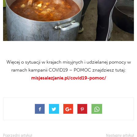
Więcej o sytuacji w krajach misyjnych i udzielanej pomocy w
ramach kampanii COVID19 – POMOC znajdziesz tutaj:
misjesalezjanie.pl/covid19-pomoc/
Poprzedni artykuł
Następny artykuł