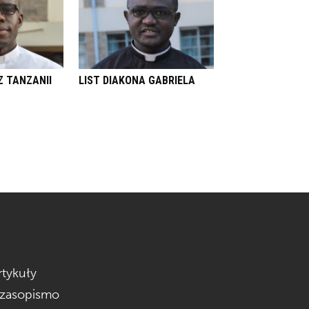
Z TANZANII
LIST DIAKONA GABRIELA
rtykuły
zasopismo