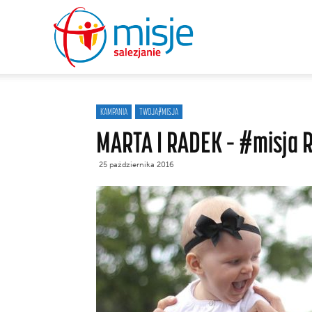
misje
salezjanie
KAMPANIA
TWOJA#MISJA
MARTA I RADEK – #misja 
25 października 2016