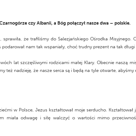
Czarnogórze czy Albanii, a Bóg połączył nasze dwa – polskie.
, sprawiła, że trafiliśmy do Salezjańskiego Ośrodka Misyjnego. 
us podarował nam tak wspaniały, choć trudny prezent na tak długi
wóch lat szczęśliwymi rodzicami małej Klary. Obecnie naszą misj
my też nadzieję, że nasze serca są i będą na tyle otwarte, abyśmy
dziećmi w Polsce, Jezus kształtował moje serducho. Kształtowa
ym miała odwagę i siłę walczyć o wartości mimo przeciwnoś