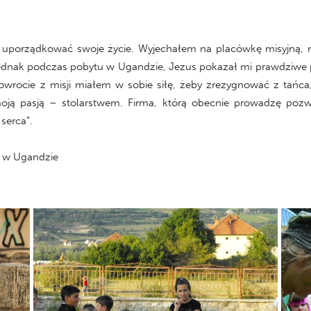
mi uporządkować swoje życie. Wyjechałem na placówkę misyjną, m
Jednak podczas pobytu w Ugandzie, Jezus pokazał mi prawdziwe
owrocie z misji miałem w sobie siłę, żeby zrezygnować z tańca
oją pasją – stolarstwem. Firma, którą obecnie prowadzę pozw
serca”.
i w Ugandzie