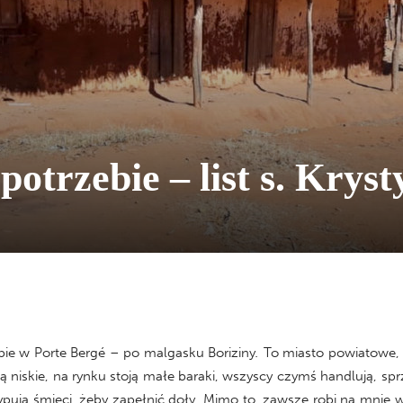
otrzebie – list s. Kryst
pie w Porte Bergé – po malgasku Boriziny
.
To miasto powiatowe, 
niskie, na rynku stoją małe baraki, wszyscy czymś handlują, sprze
sypują śmieci, żeby zapełnić doły. Mimo to, zawsze robi na mnie wr