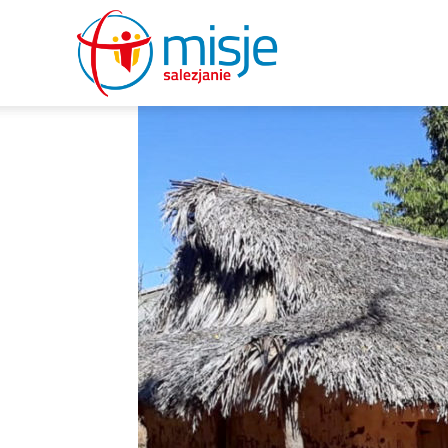
misje
salezjanie