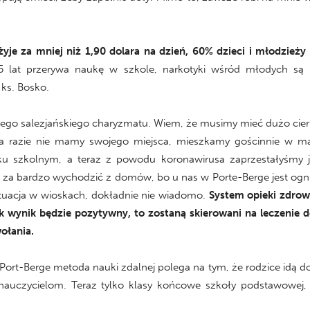
e za mniej niż 1,90 dolara na dzień, 60% dzieci i młodzieży t
 lat przerywa naukę w szkole, narkotyki wśród młodych są 
 ks. Bosko.
ego salezjańskiego charyzmatu. Wiem, że musimy mieć dużo cier
Na razie nie mamy swojego miejsca, mieszkamy gościnnie w ma
u szkolnym, a teraz z powodu koronawirusa zaprzestałyśmy j
a bardzo wychodzić z domów, bo u nas w Porte-Berge jest ognis
sytuacja w wioskach, dokładnie nie wiadomo.
System opieki zdrowo
jak wynik będzie pozytywny, to zostaną skierowani na leczenie 
ołania.
ort-Berge metoda nauki zdalnej polega na tym, że rodzice idą do 
uczycielom. Teraz tylko klasy końcowe szkoły podstawowej, 