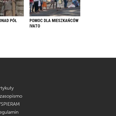
ONAD PÓŁ
POMOC DLA MIESZKAŃCÓW
IVATO
rtykuły
zasopismo
SPIERAM
egulamin