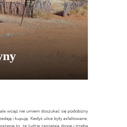
yny
ale wciąż nie umiem doszukać się podobizny
dają i kupują. Kiedyś ulice były asfaltowane,
ażenie to, że ludzie zamiatają drogę i trzeba