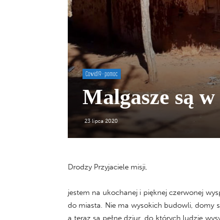
Covid19 - pomoc
Malgasze są w p
23 lipca 2020
Drodzy Przyjaciele misji,
jestem na ukochanej i pięknej czerwonej wys
do miasta. Nie ma wysokich budowli, domy są 
a teraz są pełne dziur, do których ludzie wy