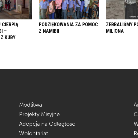
 CIERPIĄ
PODZIĘKOWANIA ZA POMOC
ZEBRALIŚMY P
I –
Z NAMIBII
MILIONA
Z KUBY
Modlitwa
A
Projekty Misyjne
C
Adopcja na Odległość
W
Wolontariat
R