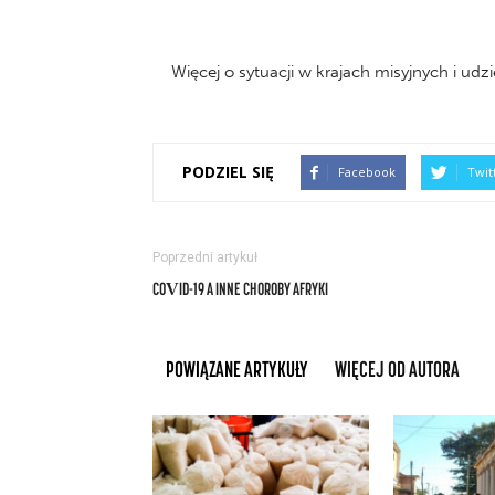
Więcej o sytuacji w krajach misyjnych i 
PODZIEL SIĘ
Facebook
Twit
Poprzedni artykuł
COVID-19 A INNE CHOROBY AFRYKI
POWIĄZANE ARTYKUŁY
WIĘCEJ OD AUTORA