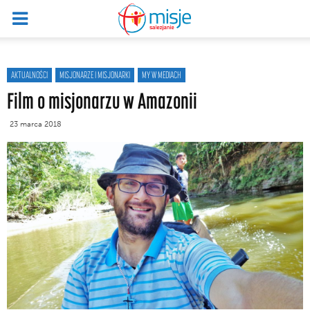
AKTUALNOŚCI
MISJONARZE I MISJONARKI
MY W MEDIACH
Film o misjonarzu w Amazonii
23 marca 2018