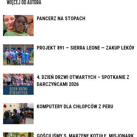
WIĘCEJ OD AUTORA
PANCERZ NA STOPACH
PROJEKT 891 — SIERRA LEONE — ZAKUP LEKÓW
4. DZIEŃ DRZWI OTWARTYCH – SPOTKANIE Z
DARCZYŃCAMI 2026
KOMPUTERY DLA CHŁOPCÓW Z PERU
GOŚCILIŚMY S. MARZENĘ KOTUŁĘ, MISJONARKĘ