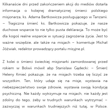
Kilkanaście dni przed zakończeniem akcji do mediów dotarła
informacja o kolejnej dramatycznej śmierci polskiego
misjonarza, ks. Adama Bartkowicza posługującego w Tanzanii.
– Tragiczna śmierć ks. Bartkowicza pokazuje, że nasze
duchowe wsparcie to nie tylko pusta deklaracja. To może być
dla kogoś realne wsparcie w sytuacji zagrożenia życia. Jest to
ważne wszędzie, ale także na misjach – komentuje Michał
Jóźwiak, redaktor prowadzący portalu misyjne.pl.
Z kolei o śmierci świeckiej misjonarki zamordowanej przed
rokiem w Bolwii mówił abp Stanisław Gądecki: – Śmierć
Heleny Kmieć pokazuje, że na misjach trzeba się liczyć ze
wszystkim. Ten, który udaje się na misje, wystawia na
niebezpieczeństwo swoje zdrowie, wystawia swoją kondycję
psychiczną. Nie każdy wytrzymuje na misjach, nie każdy jest
zdolny do tego, żeby w trudnych warunkach wytrzymać –
zazwyczaj w warunkach trudniejszych niż tutaj, w Polsce.