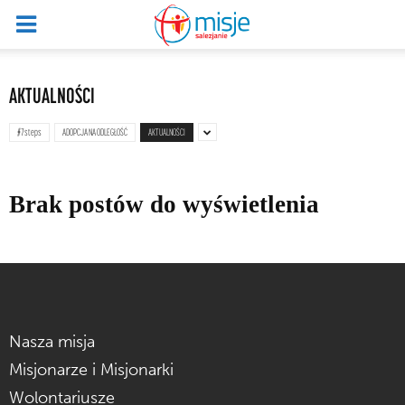
AKTUALNOŚCI
#7steps
ADOPCJA NA ODLEGŁOŚĆ
AKTUALNOŚCI
Brak postów do wyświetlenia
Nasza misja
Misjonarze i Misjonarki
Wolontariusze