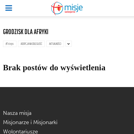
GRODZISK DLA AFRYKI
#7steps
ADOPCJA NA ODLEGŁOŚĆ
AKTUALNOŚCI
Brak postów do wyświetlenia
Nasza misja
Misjonarze i Misjonarki
Wolontariusze