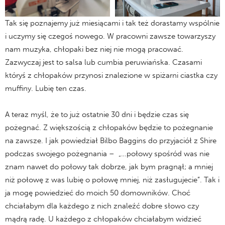
Tak się poznajemy już miesiącami i tak też dorastamy wspólnie
i uczymy się czegoś nowego. W pracowni zawsze towarzyszy
nam muzyka, chłopaki bez niej nie mogą pracować.
Zazwyczaj jest to salsa lub cumbia peruwiańska. Czasami
któryś z chłopaków przynosi znalezione w spiżarni ciastka czy
muffiny. Lubię ten czas.
A teraz myśl, że to już ostatnie 30 dni i będzie czas się
pożegnać. Z większością z chłopaków będzie to pożegnanie
na zawsze. I jak powiedział Bilbo Baggins do przyjaciół z Shire
podczas swojego pożegnania – „…połowy spośród was nie
znam nawet do połowy tak dobrze, jak bym pragnął; a mniej
niż połowę z was lubię o połowę mniej, niż zasługujecie”. Tak i
ja mogę powiedzieć do moich 50 domowników. Choć
chciałabym dla każdego z nich znaleźć dobre słowo czy
mądrą radę. U każdego z chłopaków chciałabym widzieć