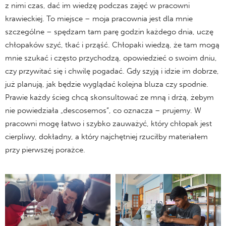
z nimi czas, dać im wiedzę podczas zajęć w pracowni
krawieckiej. To miejsce – moja pracownia jest dla mnie
szczególne – spędzam tam parę godzin każdego dnia, uczę
chłopaków szyć, tkać i prząść. Chłopaki wiedzą, że tam mogą
mnie szukać i często przychodzą, opowiedzieć o swoim dniu,
czy przywitać się i chwilę pogadać. Gdy szyją i idzie im dobrze,
już planują, jak będzie wyglądać kolejna bluza czy spodnie.
Prawie każdy ścieg chcą skonsultować ze mną i drżą, żebym
nie powiedziała „descosemos”, co oznacza – prujemy. W
pracowni mogę łatwo i szybko zauważyć, który chłopak jest
cierpliwy, dokładny, a który najchętniej rzuciłby materiałem
przy pierwszej porażce.