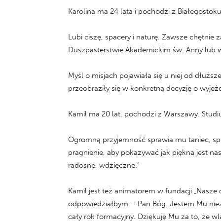
Karolina ma 24 lata i pochodzi z Białegostoku
Lubi ciszę, spacery i naturę. Zawsze chętnie 
Duszpasterstwie Akademickim św. Anny lub w
Myśl o misjach pojawiała się u niej od dłużs
przeobraziły się w konkretną decyzję o wyjeźd
Kamil ma 20 lat, pochodzi z Warszawy. Studiuj
Ogromną przyjemność sprawia mu taniec, spor
pragnienie, aby pokazywać jak piękna jest nasz
radosne, wdzięczne.”
Kamil jest też animatorem w fundacji „Nasze d
odpowiedziałbym – Pan Bóg. Jestem Mu niezmi
cały rok formacyjny. Dziękuję Mu za to, że w