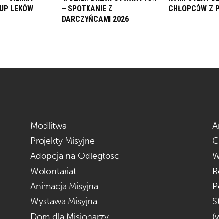
KUP LEKÓW
– SPOTKANIE Z
CHŁOPCÓW Z 
DARCZYŃCAMI 2026
Modlitwa
A
Projekty Misyjne
C
Adopcja na Odległość
W
Wolontariat
R
Animacja Misyjna
P
Wystawa Misyjna
S
Dom dla Misjonarzy
(