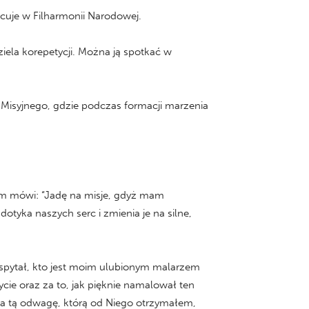
acuje w Filharmonii Narodowej.
ziela korepetycji. Można ją spotkać w
a Misyjnego, gdzie podczas formacji marzenia
sam mówi: “Jadę na misje, gdyż mam
dotyka naszych serc i zmienia je na silne,
ie spytał, kto jest moim ulubionym malarzem
ie oraz za to, jak pięknie namalował ten
 za tą odwagę, którą od Niego otrzymałem,