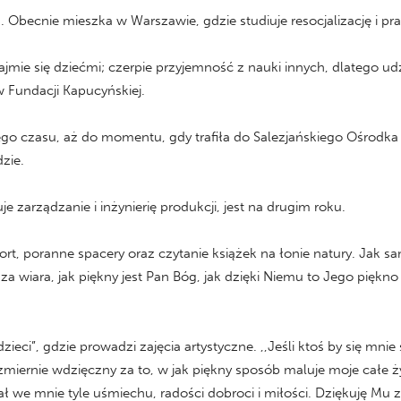
. Obecnie mieszka w Warszawie, gdzie studiuje resocjalizację i pr
zajmie się dziećmi; czerpie przyjemność z nauki innych, dlatego ud
 Fundacji Kapucyńskiej.
zego czasu, aż do momentu, gdy trafiła do Salezjańskiego Ośrodk
zie.
e zarządzanie i inżynierię produkcji, jest na drugim roku.
t, poranne spacery oraz czytanie książek na łonie natury. Jak 
a wiara, jak piękny jest Pan Bóg, jak dzięki Niemu to Jego piękno 
zieci”, gdzie prowadzi zajęcia artystyczne. ,,Jeśli ktoś by się mn
ernie wdzięczny za to, w jak piękny sposób maluje moje całe życ
lał we mnie tyle uśmiechu, radości dobroci i miłości. Dziękuję Mu