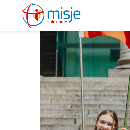
misje
salezjanie