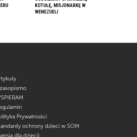
PERU
KOTUŁĘ, MISJONARKĘ W
WENEZUELI
rtykuły
zasopismo
SPIERAM
egulamin
olityka Prywatności
tandardy ochrony dzieci w SOM
wersja dla dzieci)