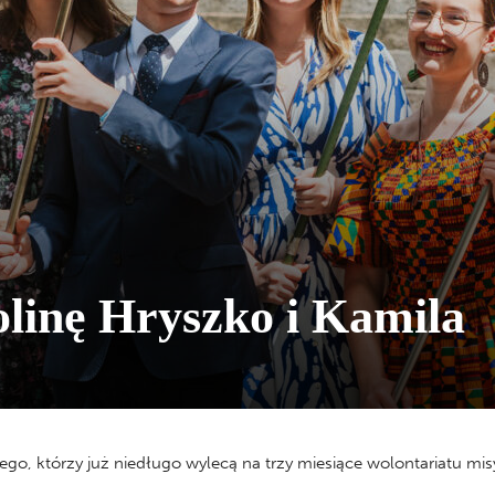
olinę Hryszko i Kamila
ego, którzy już niedługo wylecą na trzy miesiące wolontariatu misy