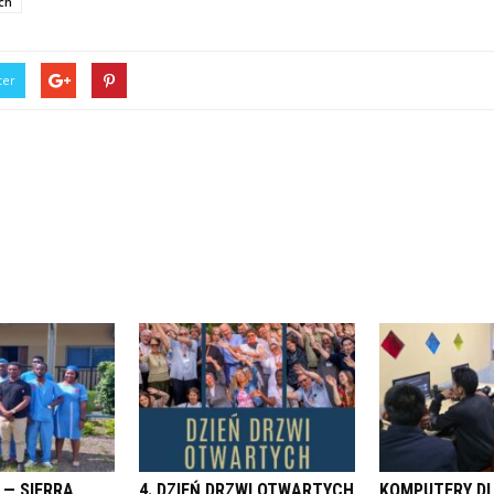
ch
ter
 — SIERRA
4. DZIEŃ DRZWI OTWARTYCH
KOMPUTERY D