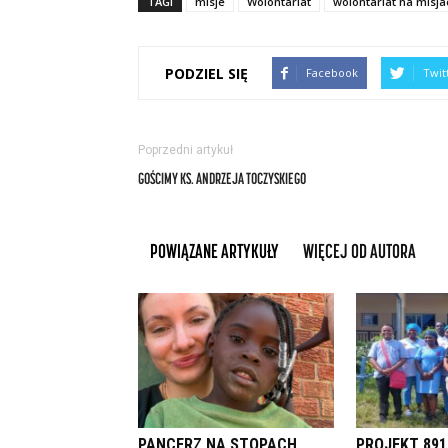
TAGI
misje
Wolontariat
wolontariat na misja
PODZIEL SIĘ
Facebook
Twit
Poprzedni artykuł
GOŚCIMY KS. ANDRZEJA TOCZYSKIEGO
POWIĄZANE ARTYKUŁY
WIĘCEJ OD AUTORA
PANCERZ NA STOPACH
PROJEKT 891