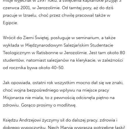
misje wyjechał w 1997 roku, a święcenia kapłańskie przyjął 3
czerwca 2001, w Jerozolimie. Od tamtej pory, aż do dziś
pracuje w Izraelu, choć przez chwilę pracował także w
Egipcie.
Wrócił do Ziemi Świętej, posługuje w seminarium, a także
wykłada w Międzynarodowym Salezjańskim Studentacie
Teologicznym w Ratisbonne w Jerozolimie. Jest tam około 80
studentów, natomiast salezjanów na klerykacie, w zależności
od rocznika bywa około 40-50.
Jak opowiada, ostatni rok wszystkim mocno dał się we znaki,
choć wojna bezpośredniego wpływu na miejsce pracy
Misjonarza nie miała, to z pewnością odcisnęła piętno na
zdrowiu. Gorąco prosimy o modlitwę.
Księdzu Andrzejowi życzymy sił do dalszej pracy, zdrowia i
dobrego wypoczynku. Niech Maryja wyprasza potrzebne łaski!