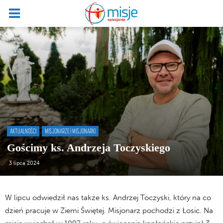
AKTUALNOŚCI
MISJONARZE I MISJONARKI
Gościmy ks. Andrzeja Toczyskiego
3 lipca 2024
W lipcu odwiedził nas także ks. Andrzej Toczyski, który na co
dzień pracuje w Ziemi Świętej. Misjonarz pochodzi z Łosic. Na