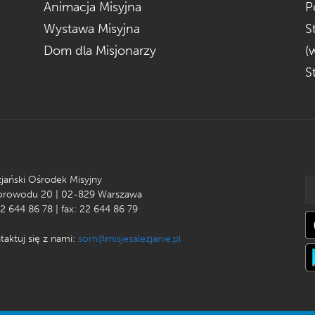
Animacja Misyjna
P
Wystawa Misyjna
S
Dom dla Misjonarzy
(
S
zjański Ośrodek Misyjny
Korowodu 20 | 02-829 Warszawa
22 644 86 78 | fax: 22 644 86 79
taktuj się z nami:
som@misjesalezjanie.pl