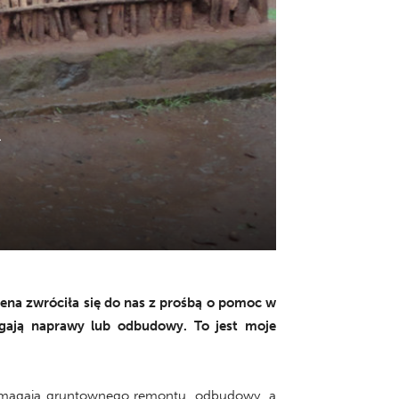
h
Helena zwróciła się do nas z prośbą o pomoc w
gają naprawy lub odbudowy. To jest moje
 wymagają gruntownego remontu, odbudowy, a