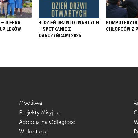
 — SIERRA
4. DZIEŃ DRZWI OTWARTYCH
KOMPUTERY D
KUP LEKÓW
– SPOTKANIE Z
CHŁOPCÓW Z 
DARCZYŃCAMI 2026
Modlitwa
A
Projekty Misyjne
C
Adopcja na Odległość
W
Wolontariat
R