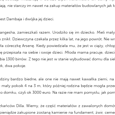
ą, nie starczy im nawet na zakup materiałów budowlanych jak k
est Dambaja i dwójka jej dzieci.
gesha, zamieszkali razem. Urodziło się im dziecko. Mieli mał
 znikł. Dziewczyna czekała przez kilka lat, na jego powrót. Nie 
ła córeczkę Arsenę. Kiedy powiedziała mu, że jest w ciąży, chł
 przepisała na siebie i swoje dzieci. Młoda mama pracuje, dzieci
bia 1300 birrów. Z tego nie jest w stanie wybudować domu dla sieb
k, dwa pokoje.
rodziny bardzo biedne, ale one nie mają nawet kawałka ziemi
ły pokoik 4 na 3 m, który później rodzina będzie mogła przed
o domku, czyli ok 3000 euro. Na razie nie mam pomysłu, jak po
ców Dilla. Wiemy, że część materiałów z zawalonych domów u
 pieniądze zakupione zostaną kamienie na fundament, żwir, cem