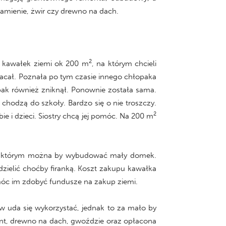
amienie, żwir czy drewno na dach.
2
y kawałek ziemi ok 200 m
, na którym chcieli
wracał. Poznała po tym czasie innego chłopaka
opak również zniknął. Ponownie została sama.
 chodzą do szkoły. Bardzo się o nie troszczy.
2
ie i dzieci. Siostry chcą jej pomóc. Na 200 m
, na którym można by wybudować mały domek.
zielić choćby firanką. Koszt zakupu kawałka
móc im zdobyć fundusze na zakup ziemi.
da się wykorzystać, jednak to za mało by
ent, drewno na dach, gwoździe oraz opłacona