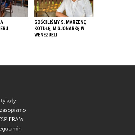
LA
GOŚCILIŚMY S. MARZENĘ
PERU
KOTUŁĘ, MISJONARKĘ W
WENEZUELI
rtykuły
zasopismo
SPIERAM
egulamin