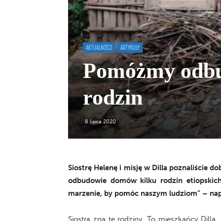
AKTUALNOŚCI
ARTYKUŁY
Pomóżmy odbu
rodzin
8 lipca 2020
Siostrę Helenę i misję w Dilla poznaliście d
odbudowie domów kilku rodzin etiopskic
marzenie, by pomóc naszym ludziom” – napi
Siostra zna te rodziny. To mieszkańcy Dil