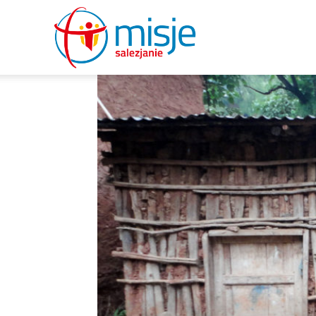
misje
salezjanie