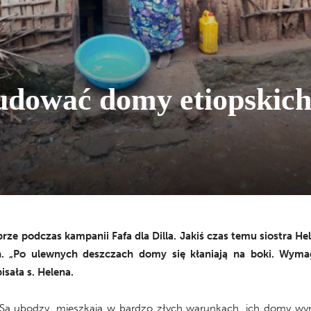
dować domy etiopskic
obrze podczas kampanii Fafa dla Dilla. Jakiś czas temu siostra 
h. „Po ulewnych deszczach domy się kłaniają na boki. Wyma
sała s. Helena.
la. Są ubodzy, mieszkają w bardzo złych warunkach, ich domy