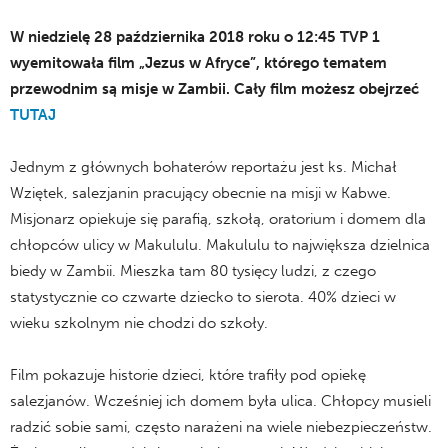
W niedzielę 28 października 2018 roku o 12:45 TVP 1
wyemitowała film „Jezus w Afryce”, którego tematem
przewodnim są misje w Zambii. Cały film możesz obejrzeć
TUTAJ
Jednym z głównych bohaterów reportażu jest ks. Michał
Wziętek, salezjanin pracujący obecnie na misji w Kabwe.
Misjonarz opiekuje się parafią, szkołą, oratorium i domem dla
chłopców ulicy w Makululu. Makululu to największa dzielnica
biedy w Zambii. Mieszka tam 80 tysięcy ludzi, z czego
statystycznie co czwarte dziecko to sierota. 40% dzieci w
wieku szkolnym nie chodzi do szkoły.
Film pokazuje historie dzieci, które trafiły pod opiekę
salezjanów. Wcześniej ich domem była ulica. Chłopcy musieli
radzić sobie sami, często narażeni na wiele niebezpieczeństw.