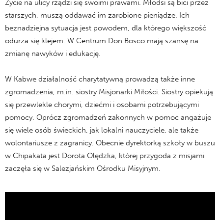
Życie na ulicy rządzi się swoimi prawami. Młodsi są bici przez
starszych, muszą oddawać im zarobione pieniądze. Ich
beznadziejna sytuacja jest powodem, dla którego większość
odurza się klejem. W Centrum Don Bosco mają szansę na
zmianę nawyków i edukację.
W Kabwe działalność charytatywną prowadzą także inne
zgromadzenia, m.in. siostry Misjonarki Miłości. Siostry opiekują
się przewlekle chorymi, dziećmi i osobami potrzebującymi
pomocy. Oprócz zgromadzeń zakonnych w pomoc angażuje
się wiele osób świeckich, jak lokalni nauczyciele, ale także
wolontariusze z zagranicy. Obecnie dyrektorką szkoły w buszu
w Chipakata jest Dorota Olędzka, której przygoda z misjami
zaczęła się w Salezjańskim Ośrodku Misyjnym.