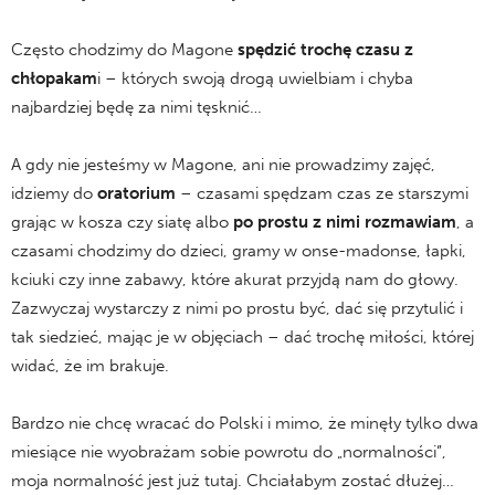
Często chodzimy do Magone
spędzić trochę czasu z
chłopakam
i – których swoją drogą uwielbiam i chyba
najbardziej będę za nimi tęsknić…
A gdy nie jesteśmy w Magone, ani nie prowadzimy zajęć,
idziemy do
oratorium
– czasami spędzam czas ze starszymi
grając w kosza czy siatę albo
po prostu z nimi rozmawiam
, a
czasami chodzimy do dzieci, gramy w onse-madonse, łapki,
kciuki czy inne zabawy, które akurat przyjdą nam do głowy.
Zazwyczaj wystarczy z nimi po prostu być, dać się przytulić i
tak siedzieć, mając je w objęciach – dać trochę miłości, której
widać, że im brakuje.
Bardzo nie chcę wracać do Polski i mimo, że minęły tylko dwa
miesiące nie wyobrażam sobie powrotu do „normalności”,
moja normalność jest już tutaj. Chciałabym zostać dłużej…