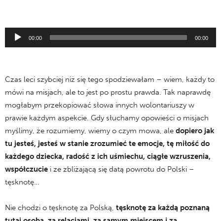
Odtwarzacz
00:00
00:00
plików
dźwiękowych
Czas leci szybciej niż się tego spodziewałam – wiem, każdy to
mówi na misjach, ale to jest po prostu prawda. Tak naprawdę
mogłabym przekopiować słowa innych wolontariuszy w
prawie każdym aspekcie. Gdy słuchamy opowieści o misjach
myślimy, że rozumiemy, wiemy o czym mowa, ale
dopiero jak
tu jesteś, jesteś w stanie zrozumieć te emocje, tę miłość do
każdego dziecka, radość z ich uśmiechu, ciągłe wzruszenia,
współczucie
i ze zbliżającą się datą powrotu do Polski –
tęsknotę…
Nie chodzi o tęsknotę za Polską,
tęsknotę za każdą poznaną
tutaj osobą, za relacjami, za samym miejscem i za