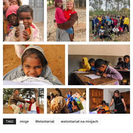
TAGI
misje
Wolontariat
wolontariat na misjach