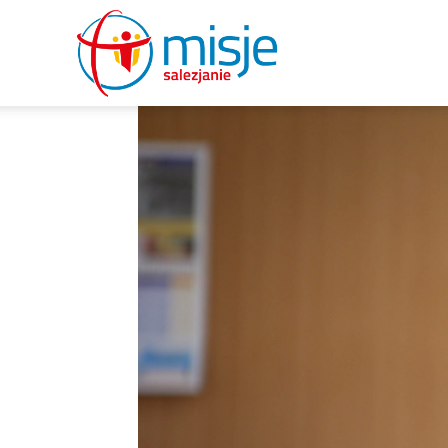
misje
salezjanie