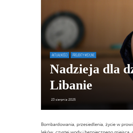
AKTUALNOŚCI
PROJEKTY MISYJNE
Nadzieja dla dz
Libanie
23 sierpnia 2025
Bombardowania, przesiedlenia, życie w prowi
leków, czystej wody i bezpiecznego miejsca, 