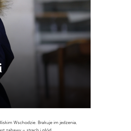
i
liskim Wschodzie. Brakuje im jedzenia,
ast zabawy – strach i głód.