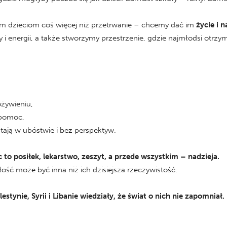
 dzieciom coś więcej niż przetrwanie – chcemy dać im
życie i n
i energii, a także stworzymy przestrzenie, gdzie najmłodsi otrzy
ożywieniu,
pomoc,
stają w ubóstwie i bez perspektyw.
to posiłek, lekarstwo, zeszyt, a przede wszystkim – nadzieja.
łość może być inna niż ich dzisiejsza rzeczywistość.
lestynie, Syrii i Libanie wiedziały, że świat o nich nie zapomni