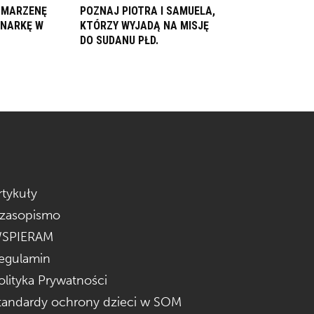
. MARZENĘ
POZNAJ PIOTRA I SAMUELA,
ONARKĘ W
KTÓRZY WYJADĄ NA MISJĘ
DO SUDANU PŁD.
rtykuły
zasopismo
SPIERAM
egulamin
olityka Prywatności
tandardy ochrony dzieci w SOM