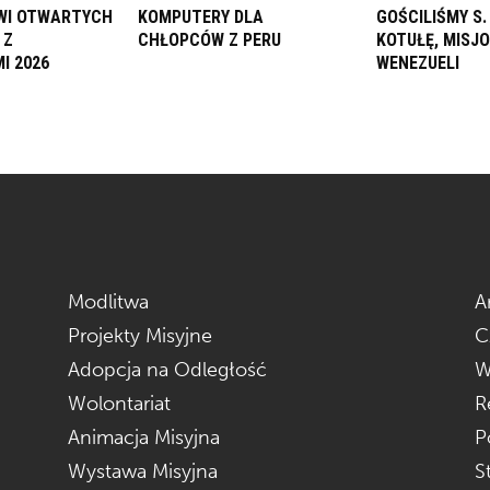
ZWI OTWARTYCH
KOMPUTERY DLA
GOŚCILIŚMY S
 Z
CHŁOPCÓW Z PERU
KOTUŁĘ, MISJ
I 2026
WENEZUELI
Modlitwa
A
Projekty Misyjne
C
Adopcja na Odległość
W
Wolontariat
R
Animacja Misyjna
P
Wystawa Misyjna
S