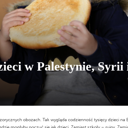
ieci w Palestynie, Syrii 
zorycznych obozach. Tak wygląda codzienność tysięcy dzieci na B
gdzie mogłyby poczuć się jak dzieci. Zamiast szkoły – ruiny. Zami