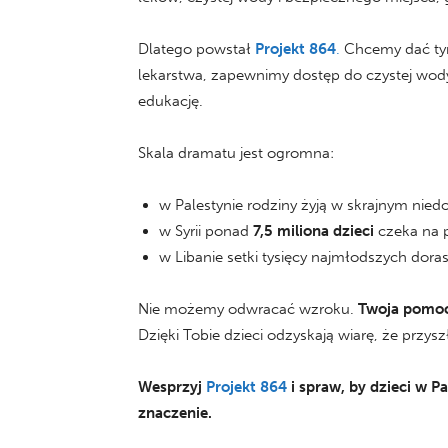
Dlatego powstał
Projekt 864
.
Chcemy dać tym
lekarstwa, zapewnimy dostęp do czystej wody 
edukację.
Skala dramatu jest ogromna:
w Palestynie rodziny żyją w skrajnym nied
w Syrii ponad
7,5 miliona dzieci
czeka na 
w Libanie setki tysięcy najmłodszych dora
Nie możemy odwracać wzroku.
Twoja pomoc 
Dzięki Tobie dzieci odzyskają wiarę, że przysz
Wesprzyj
Projekt 864
i spraw, by dzieci w Pa
znaczenie.