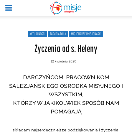
AKTUALNOŚCI
FAFA DLA DILLA
MISJONARZE I MISJONARKI
Życzenia od s. Heleny
12 kwietnia 2020
DARCZYŃCOM, PRACOWNIKOM
SALEZJAŃSKIEGO OŚRODKA MISYJNEGO I
WSZYSTKIM,
KTÓRZY W JAKIKOLWIEK SPOSÓB NAM
POMAGAJĄ
składam najserdeczniejsze podziękowania i życzenia.