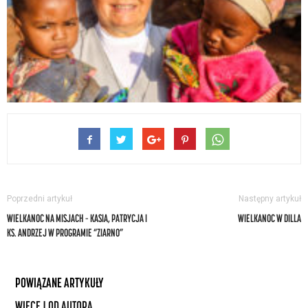
Poprzedni artykuł
Następny artykuł
WIELKANOC NA MISJACH – KASIA, PATRYCJA I
WIELKANOC W DILLA
KS. ANDRZEJ W PROGRAMIE “ZIARNO”
POWIĄZANE ARTYKUŁY
WIĘCEJ OD AUTORA