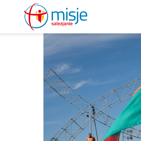
misje
salezjanie