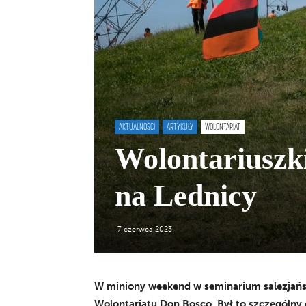
AKTUALNOŚCI
ARTYKUŁY
WOLONTARIAT
Wolontariuszk
na Lednicy
7 czerwca 2023
W miniony weekend w seminarium salezjańs
Wolontariatu Don Bosco. Był to szczególny