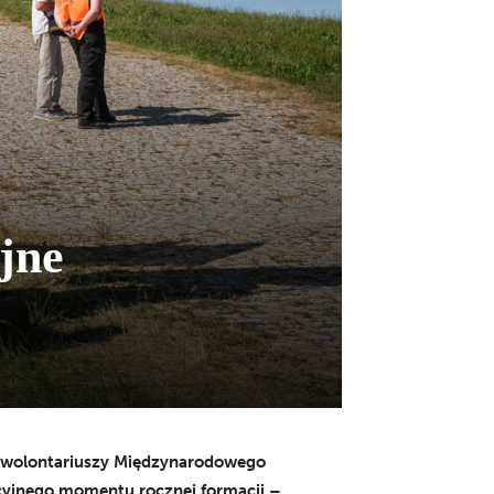
jne
h wolontariuszy Międzynarodowego
acyjnego momentu rocznej formacji –