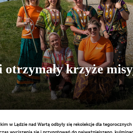
i otrzymały krzyże misy
kim w Lądzie nad Wartą odbyły się rekolekcje dla tegorocznyc
 czas wyciszenia się i przygotowań do najważniejszego, kulmin