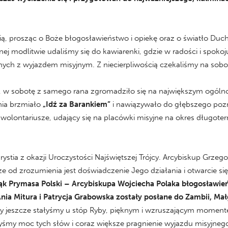
ią, prosząc o Boże błogosławieństwo i opiekę oraz o światło Du
nej modlitwie udaliśmy się do kawiarenki, gdzie w radości i spoko
ych z wyjazdem misyjnym. Z niecierpliwością czekaliśmy na sobo
zi, w sobotę z samego rana zgromadziło się na największym ogólno
nia brzmiało
„Idź za Barankiem”
i nawiązywało do głębszego pozna
si wolontariusze, udający się na placówki misyjne na okres długot
tia z okazji Uroczystości Najświętszej Trójcy. Arcybiskup Grzego
sze od zrozumienia jest doświadczenie Jego działania i otwarcie się
ąk Prymasa Polski – Arcybiskupa Wojciecha Polaka błogosławie
nia Mitura i Patrycja Grabowska zostały posłane do Zambii, Mał
 jeszcze stałyśmy u stóp Ryby, pięknym i wzruszającym moment
yśmy moc tych słów i coraz większe pragnienie wyjazdu misyjneg