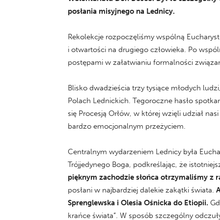
posłania misyjnego na Lednicy.
Rekolekcje rozpoczęliśmy wspólną Eucharyst
i otwartości na drugiego człowieka. Po wspól
postępami w załatwianiu formalności związan
Blisko dwadzieścia trzy tysiące młodych lud
Polach Lednickich. Tegoroczne hasło spotka
się Procesją Orłów, w której wzięli udział na
bardzo emocjonalnym przeżyciem.
Centralnym wydarzeniem Lednicy była Eucharys
Trójjedynego Boga, podkreślając, że istotniej
pięknym zachodzie słońca otrzymaliśmy z r
posłani w najbardziej dalekie zakątki świata.
A
Sprenglewska i Olesia Ośnicka do Etiopii.
Gdy
krańce świata”. W sposób szczególny odczuł