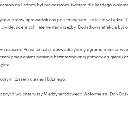
posłania na Lednicy był prawdziwym świętem dla każdego wolonta
ryków, którzy oprowadzili nas po seminarium i kościele w Lądzie.
lowideł ściennych i elementami rzeźby. Dodatkową atrakcją był o
m czasem. Przez ten czas doświadczyliśmy ogromu miłości, wsparc
noczeni pragnieniem niesienia bezinteresownej pomocy drugiemu cz
yjne.
obrym czasem dla nas i bliźniego.
rocznych wolontariuszy Międzynarodowego Wolontariatu Don Bos