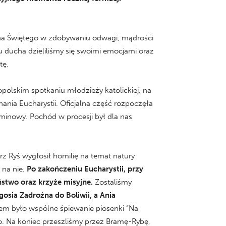
cha Świętego w zdobywaniu odwagi, mądrości
ju ducha dzieliliśmy się swoimi emocjami oraz
tę.
polskim spotkaniu młodzieży katolickiej, na
nia Eucharystii. Oficjalna część rozpoczęła
erminowy. Pochód w procesji był dla nas
rz Ryś wygłosił homilię na temat natury
 na nie.
Po zakończeniu Eucharystii, przy
ństwo oraz krzyże misyjne.
Zostaliśmy
gosia Zadrożna do Boliwii, a Ania
em było wspólne śpiewanie piosenki “Na
o. Na koniec przeszliśmy przez Bramę-Rybę,