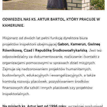
ODWIEDZIŁ NAS KS. ARTUR BARTOL, KTÓRY PRACUJE W
KAMERUNIE.
Misjonarz od dwóch lat pełni funkcję dyrektora biura
projektów inspektorii obejmującej
Gabon, Kamerun, Gwineę
Równikową, Czad i Republikę Środkowoafrykańską
. Jest też
odpowiedzialny za dokumentowanie, rozliczanie i kontakt z
organizacjami pomocowymi w sprawach dzieł misyjnych.
Zajmuje się nadzorowaniem projektów humanitarnych,
budowlanych, edukacyjnych i ewangelizacyjnych, a także
kontrolą rozwoju placówek, pozyskiwaniem środków
finansowych dla szkół i innych placówek czy projektów
inspektorialnych.
Na misjach ks. Artur jest od 1996 roku
, wcześniej posługiwał