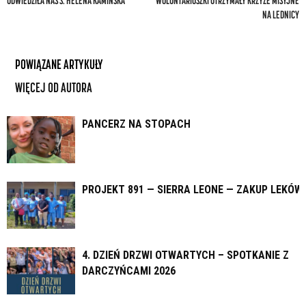
ODWIEDZIŁA NAS S. HELENA KAMIŃSKA
WOLONTARIUSZKI OTRZYMAŁY KRZYŻE MISYJNE
NA LEDNICY
POWIĄZANE ARTYKUŁY
WIĘCEJ OD AUTORA
PANCERZ NA STOPACH
PROJEKT 891 — SIERRA LEONE — ZAKUP LEKÓW
4. DZIEŃ DRZWI OTWARTYCH – SPOTKANIE Z
DARCZYŃCAMI 2026