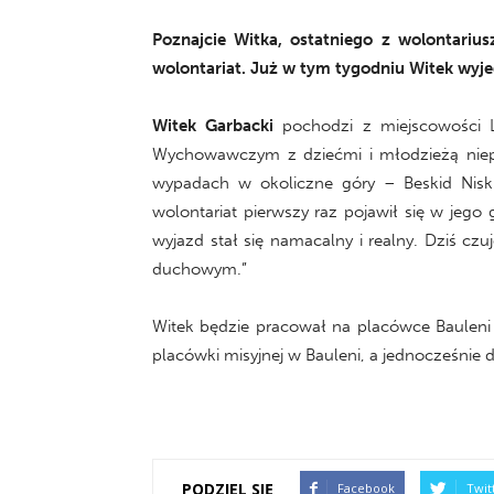
Poznajcie Witka, ostatniego z wolontariu
wolontariat. Już w tym tygodniu Witek wyje
Witek Garbacki
pochodzi z miejscowości L
Wychowawczym z dziećmi i młodzieżą niepe
wypadach w okoliczne góry – Beskid Niski
wolontariat pierwszy raz pojawił się w jego
wyjazd stał się namacalny i realny. Dziś c
duchowym.”
Witek będzie pracował na placówce Bauleni
placówki misyjnej w Bauleni, a jednocześnie 
PODZIEL SIĘ
Facebook
Twit