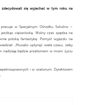
 i zdecydowali się wyjechać w tym roku na
ń pracuje w Specjalnym Ośrodku Szkolno –
 jeżdżąc ciężarówką. Wolny czas spędza na
wnie polską fantastykę. Pomysł wyjazdu na
wiedział: „Musiało upłynąć wiele czasu, żeby
 mam nadzieję będzie przełomem w moim życiu
iepełnosprawnych i w oratorium. Dyrektorem
.