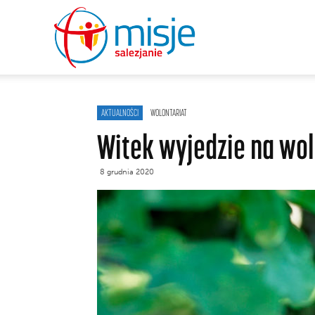
misje
salezjanie
AKTUALNOŚCI
WOLONTARIAT
Witek wyjedzie na wol
8 grudnia 2020