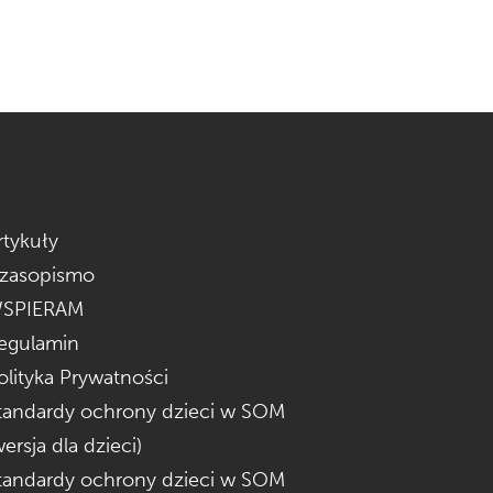
rtykuły
zasopismo
SPIERAM
egulamin
olityka Prywatności
tandardy ochrony dzieci w SOM
wersja dla dzieci)
tandardy ochrony dzieci w SOM