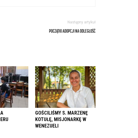
Następny artykuł
POCZĄTKI ADOPCJI NA ODLEGŁOŚĆ
LA
GOŚCILIŚMY S. MARZENĘ
PERU
KOTUŁĘ, MISJONARKĘ W
WENEZUELI