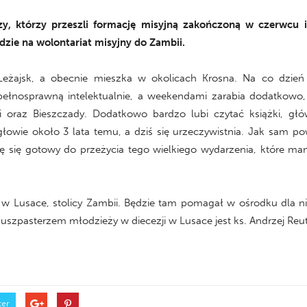
szy, którzy przeszli formację misyjną zakończoną w czerwcu
dzie na wolontariat misyjny do Zambii.
eżajsk, a obecnie mieszka w okolicach Krosna. Na co dzie
łnosprawną intelektualnie, a weekendami zarabia dodatkowo,
 oraz Bieszczady. Dodatkowo bardzo lubi czytać książki, głó
 głowie około 3 lata temu, a dziś się urzeczywistnia. Jak sam po
zuję się gotowy do przeżycia tego wielkiego wydarzenia, które
 w Lusace, stolicy Zambii. Będzie tam pomagał w ośrodku dla n
duszpasterzem młodzieży w diecezji w Lusace jest ks. Andrzej Reut
ter