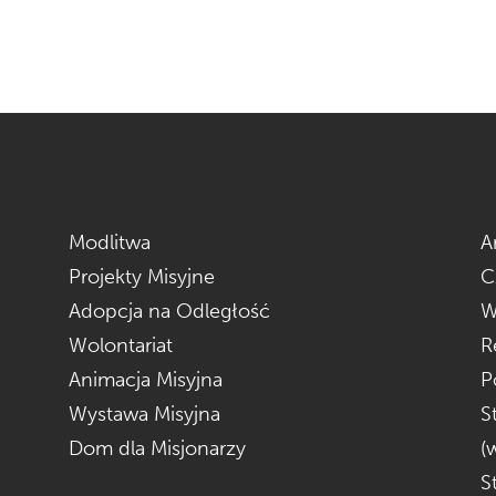
Modlitwa
A
Projekty Misyjne
C
Adopcja na Odległość
W
Wolontariat
R
Animacja Misyjna
P
Wystawa Misyjna
S
Dom dla Misjonarzy
(
S