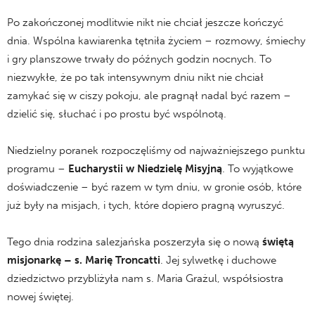
Po zakończonej modlitwie nikt nie chciał jeszcze kończyć
dnia. Wspólna kawiarenka tętniła życiem – rozmowy, śmiechy
i gry planszowe trwały do późnych godzin nocnych. To
niezwykłe, że po tak intensywnym dniu nikt nie chciał
zamykać się w ciszy pokoju, ale pragnął nadal być razem –
dzielić się, słuchać i po prostu być wspólnotą.
Niedzielny poranek rozpoczęliśmy od najważniejszego punktu
programu –
Eucharystii w Niedzielę Misyjną
. To wyjątkowe
doświadczenie – być razem w tym dniu, w gronie osób, które
już były na misjach, i tych, które dopiero pragną wyruszyć.
Tego dnia rodzina salezjańska poszerzyła się o nową
świętą
misjonarkę – s. Marię Troncatti
. Jej sylwetkę i duchowe
dziedzictwo przybliżyła nam s. Maria Grażul, współsiostra
nowej świętej.