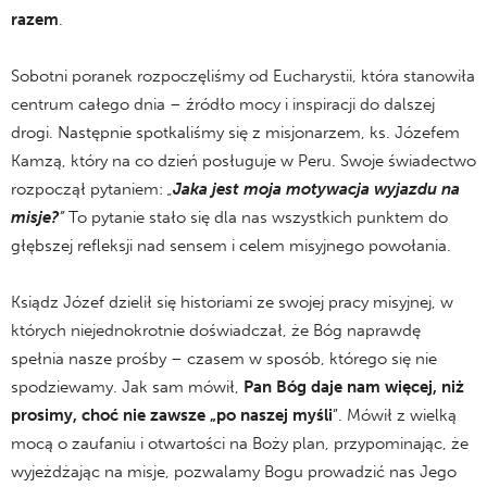
razem
.
Sobotni poranek rozpoczęliśmy od Eucharystii, która stanowiła
centrum całego dnia – źródło mocy i inspiracji do dalszej
drogi. Następnie spotkaliśmy się z misjonarzem, ks. Józefem
Kamzą, który na co dzień posługuje w Peru. Swoje świadectwo
rozpoczął pytaniem:
„
Jaka jest moja motywacja wyjazdu na
misje?
”
To pytanie stało się dla nas wszystkich punktem do
głębszej refleksji nad sensem i celem misyjnego powołania.
Ksiądz Józef dzielił się historiami ze swojej pracy misyjnej, w
których niejednokrotnie doświadczał, że Bóg naprawdę
spełnia nasze prośby – czasem w sposób, którego się nie
spodziewamy. Jak sam mówił,
Pan Bóg daje nam więcej, niż
prosimy, choć nie zawsze „po naszej myśli
”. Mówił z wielką
mocą o zaufaniu i otwartości na Boży plan, przypominając, że
wyjeżdżając na misje, pozwalamy Bogu prowadzić nas Jego