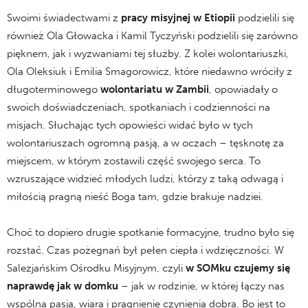
Swoimi świadectwami z
pracy misyjnej w Etiopii
podzielili się
również Ola Głowacka i Kamil Tyczyński podzielili się zarówno
pięknem, jak i wyzwaniami tej służby. Z kolei wolontariuszki,
Ola Oleksiuk i Emilia Smagorowicz, które niedawno wróciły z
długoterminowego
wolontariatu w Zambii
, opowiadały o
swoich doświadczeniach, spotkaniach i codzienności na
misjach. Słuchając tych opowieści widać było w tych
wolontariuszach ogromną pasją, a w oczach – tęsknotę za
miejscem, w którym zostawili część swojego serca. To
wzruszające widzieć młodych ludzi, którzy z taką odwagą i
miłością pragną nieść Boga tam, gdzie brakuje nadziei.
Choć to dopiero drugie spotkanie formacyjne, trudno było się
rozstać. Czas pożegnań był pełen ciepła i wdzięczności. W
Salezjańskim Ośrodku Misyjnym, czyli
w SOMku czujemy się
naprawdę jak w domku
– jak w rodzinie, w której łączy nas
wspólna pasja, wiara i pragnienie czynienia dobra. Bo jest to