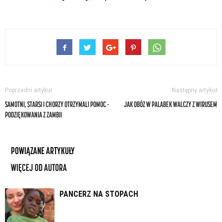
Poprzedni artykuł
Następny artykuł
SAMOTNI, STARSI I CHORZY OTRZYMALI POMOC –
JAK OBÓZ W PALABEK WALCZY Z WIRUSEM
PODZIĘKOWANIA Z ZAMBII
POWIĄZANE ARTYKUŁY
WIĘCEJ OD AUTORA
PANCERZ NA STOPACH