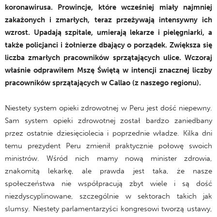
koronawirusa. Prowincje, które wcześniej miały najmniej
zakażonych i zmarłych, teraz przeżywają intensywny ich
wzrost. Upadają szpitale, umierają lekarze i pielęgniarki, a
także policjanci i żołnierze dbający o porządek. Zwiększa się
liczba zmarłych pracowników sprzątających ulice. Wczoraj
właśnie odprawiłem Mszę Świętą w intencji znacznej liczby
pracowników sprzątających w Callao (z naszego regionu).
Niestety system opieki zdrowotnej w Peru jest dość niepewny.
Sam system opieki zdrowotnej został bardzo zaniedbany
przez ostatnie dziesięciolecia i poprzednie władze. Kilka dni
temu prezydent Peru zmienił praktycznie połowę swoich
ministrów. Wśród nich mamy nową minister zdrowia,
znakomitą lekarkę, ale prawda jest taka, że nasze
społeczeństwa nie współpracują zbyt wiele i są dość
niezdyscyplinowane, szczególnie w sektorach takich jak
slumsy. Niestety parlamentarzyści kongresowi tworzą ustawy,