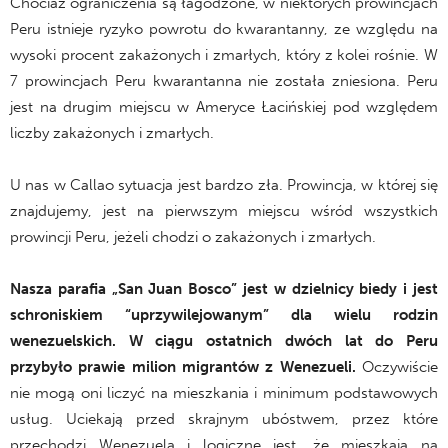
Chociaż ograniczenia są łagodzone, w niektórych prowincjach
Peru istnieje ryzyko powrotu do kwarantanny, ze względu na
wysoki procent zakażonych i zmarłych, który z kolei rośnie. W
7 prowincjach Peru kwarantanna nie została zniesiona. Peru
jest na drugim miejscu w Ameryce Łacińskiej pod względem
liczby zakażonych i zmarłych.
U nas w Callao sytuacja jest bardzo zła. Prowincja, w której się
znajdujemy, jest na pierwszym miejscu wśród wszystkich
prowincji Peru, jeżeli chodzi o zakażonych i zmarłych.
Nasza parafia „San Juan Bosco” jest w dzielnicy biedy i jest
schroniskiem “uprzywilejowanym” dla wielu rodzin
wenezuelskich. W ciągu ostatnich dwóch lat do Peru
przybyło prawie milion migrantów z Wenezueli.
Oczywiście
nie mogą oni liczyć na mieszkania i minimum podstawowych
usług. Uciekają przed skrajnym ubóstwem, przez które
przechodzi Wenezuela i logiczne jest, że mieszkają na