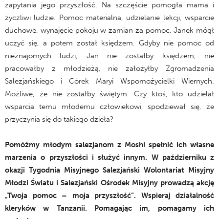
zapytania jego przyszłość. Na szczęście pomogła mama i
życzliwi ludzie. Pomoc materialna, udzielanie lekcji, wsparcie
duchowe, wynajęcie pokoju w zamian za pomoc. Janek mógł
uczyć się, a potem został księdzem. Gdyby nie pomoc od
nieznajomych ludzi, Jan nie zostałby księdzem, nie
pracowałby z młodzieżą, nie założyłby Zgromadzenia
Salezjańskiego i Córek Maryi Wspomożycielki Wiernych.
Możliwe, że nie zostałby świętym. Czy ktoś, kto udzielał
wsparcia temu młodemu człowiekowi, spodziewał się, że
przyczynia się do takiego dzieła?
Pomóżmy młodym salezjanom z Moshi spełnić ich własne
marzenia o przyszłości i służyć innym. W październiku z
okazji Tygodnia Misyjnego Salezjański Wolontariat Misyjny
Młodzi Światu i Salezjański Ośrodek Misyjny prowadzą akcję
„Twoja pomoc – moja przyszłość”. Wspieraj działalność
kleryków w Tanzanii. Pomagając im, pomagamy ich