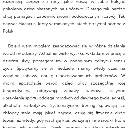
rozumieją cierpienie i rany, jakie noszą w sobie kolejne
pokolenia dzieci skazanych na ubóstwo. Dlatego tak bardzo
chcą pomagać i zapewnić swoim podopiecznym rozwój. Tak
napisał Macarius, który w minionych latach otrzymał pomoc z
Polski:
– Dzięki wam mogłem zaangażować się w różne działania
wśród młodzieży. Aktualnie wiele wysiłku wkładam w pracę z
dziećmi ulicy, pomagam im w ponownym odkryciu sensu
życia. Spotykamy się w niedziele, mamy wtedy czas na
wspólne zabawy, naukę i poznawanie ich problemów. W
moim apostolacie wśród dzieci ulicy szczególną rolę
terapeutyczną odgrywają zabawy ruchowe. Czynne
uprawienie sportu odciąga młodych od dawnego życia: agresji,
alkoholu, narkotyków. Systematyczne treningi sprawiają, że
chłopcy stale mają jakieś zajęcie, czują się fizycznie dużo
lepiej, niż wtedy, gdy wąchają klej, benzynę i inne środki, które
bardzo ich osłabiają. Dzięki pomocy niektórzy odzyskują