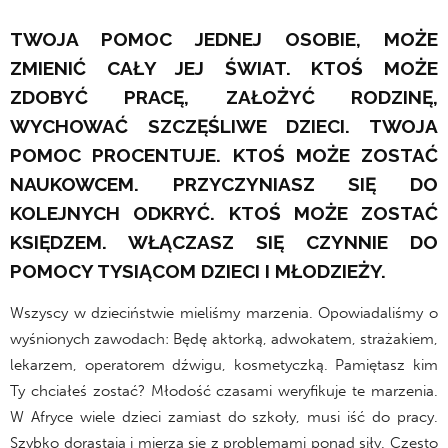
TWOJA POMOC JEDNEJ OSOBIE, MOŻE
ZMIENIĆ CAŁY JEJ ŚWIAT. KTOŚ MOŻE
ZDOBYĆ PRACĘ, ZAŁOŻYĆ RODZINĘ,
WYCHOWAĆ SZCZĘŚLIWE DZIECI. TWOJA
POMOC PROCENTUJE. KTOŚ MOŻE ZOSTAĆ
NAUKOWCEM. PRZYCZYNIASZ SIĘ DO
KOLEJNYCH ODKRYĆ. KTOŚ MOŻE ZOSTAĆ
KSIĘDZEM. WŁĄCZASZ SIĘ CZYNNIE DO
POMOCY TYSIĄCOM DZIECI I MŁODZIEŻY.
Wszyscy w dzieciństwie mieliśmy marzenia. Opowiadaliśmy o
wyśnionych zawodach: Będę aktorką, adwokatem, strażakiem,
lekarzem, operatorem dźwigu, kosmetyczką. Pamiętasz kim
Ty chciałeś zostać? Młodość czasami weryfikuje te marzenia.
W Afryce wiele dzieci zamiast do szkoły, musi iść do pracy.
Szybko dorastają i mierzą się z problemami ponad siły. Często