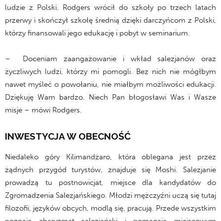
ludzie z Polski. Rodgers wrócił do szkoły po trzech latach
przerwy i skończył szkołę średnią dzięki darczyńcom z Polski,
którzy finansowali jego edukację i pobyt w seminarium.
– Doceniam zaangażowanie i wkład salezjanów oraz
życzliwych ludzi, którzy mi pomogli. Bez nich nie mógłbym
nawet myśleć o powołaniu, nie miałbym możliwości edukacji.
Dziękuję Wam bardzo. Niech Pan błogosławi Was i Wasze
misje – mówi Rodgers.
INWESTYCJA W OBECNOŚĆ
Niedaleko góry Kilimandżaro, która oblegana jest przez
żądnych przygód turystów, znajduje się Moshi. Salezjanie
prowadzą tu postnowicjat, miejsce dla kandydatów do
Zgromadzenia Salezjańskiego. Młodzi mężczyźni uczą się tutaj
filozofii, języków obcych, modlą się, pracują. Przede wszystkim
poznają charyzmat salezjański i pomagają miejscowym