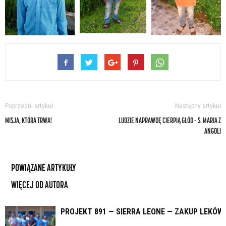
Poprzedni artykuł
Następny artykuł
MISJA, KTÓRA TRWA!
LUDZIE NAPRAWDĘ CIERPIĄ GŁÓD – S. MARIA Z
ANGOLI
POWIĄZANE ARTYKUŁY
WIĘCEJ OD AUTORA
PROJEKT 891 — SIERRA LEONE — ZAKUP LEKÓW