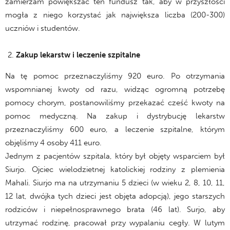
zamierzam powiększać ten fundusz tak, aby w przyszłości
mogła z niego korzystać jak największa liczba (200-300)
uczniów i studentów.
Zakup lekarstw i leczenie szpitalne
Na tę pomoc przeznaczyliśmy 920 euro. Po otrzymania
wspomnianej kwoty od razu, widząc ogromną potrzebę
pomocy chorym, postanowiliśmy przekazać cześć kwoty na
pomoc medyczną. Na zakup i dystrybucję lekarstw
przeznaczyliśmy 600 euro, a leczenie szpitalne, którym
objęliśmy 4 osoby 411 euro.
Jednym z pacjentów szpitala, który był objęty wsparciem był
Siurjo. Ojciec wielodzietnej katolickiej rodziny z plemienia
Mahali. Siurjo ma na utrzymaniu 5 dzieci (w wieku 2, 8, 10, 11,
12 lat, dwójka tych dzieci jest objęta adopcją), jego starszych
rodziców i niepełnosprawnego brata (46 lat). Surjo, aby
utrzymać rodzinę, pracował przy wypalaniu cegły. W lutym