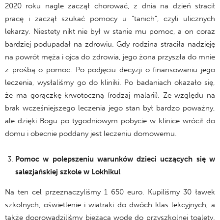
2020 roku nagle zaczął chorować, z dnia na dzień stracił
pracę i zaczął szukać pomocy u “tanich”, czyli ulicznych
lekarzy. Niestety nikt nie był w stanie mu pomoc, a on coraz
bardziej podupadał na zdrowiu. Gdy rodzina straciła nadzieję
na powrót męża i ojca do zdrowia, jego żona przyszła do mnie
z prośbą o pomoc. Po podjęciu decyzji o finansowaniu jego
leczenia, wysłaliśmy go do kliniki. Po badaniach okazało się,
że ma gorączkę krwotoczną (rodzaj malarii). Ze względu na
brak wcześniejszego leczenia jego stan był bardzo poważny,
ale dzięki Bogu po tygodniowym pobycie w klinice wrócił do
domu i obecnie poddany jest leczeniu domowemu.
Pomoc w polepszeniu warunków dzieci uczących się w
salezjańskiej szkole w Lokhikul
Na ten cel przeznaczyliśmy 1 650 euro. Kupiliśmy 30 ławek
szkolnych, oświetlenie i wiatraki do dwóch klas lekcyjnych, a
także doprowadziliśmy bieżącą wodę do przyszkolnej toalety.