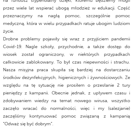
na fundusz stypendialny dzięki, któremu będziemy mogli
przez wiele lat wspierać ubogą młodzież w edukacji. Część
przeznaczymy na nagłą pomoc, szczególnie pomoc
medyczną, która w wielu przypadkach ratuje ubogim ludziom
życie.
Drobne problemy pojawiły się wraz z przyjściem pandemii
Covid-19. Nagle szkoły, przychodnie, a także dostęp do
wiosek został ograniczony, w niektórych przypadkach
całkowicie zablokowany. To był czas niepewności i strachu.
Nasza misyjna praca skupiła się bardziej na dostarczaniu
środków dezynfekcyjnych, higienicznych i żywnościowych. Ze
względu na tę sytuację nie prosiłem o przesłanie 2 tury
pieniędzy z kampanii. Obecnie jednak, z upływem czasu i
zdobywaniem wiedzy na temat nowego wirusa, wszystko
zaczęło wracać do normalności, więc i my (salezjanie)
zaczęliśmy kontynuować pomoc związaną z kampanią
“Odważ się być dobrym”.