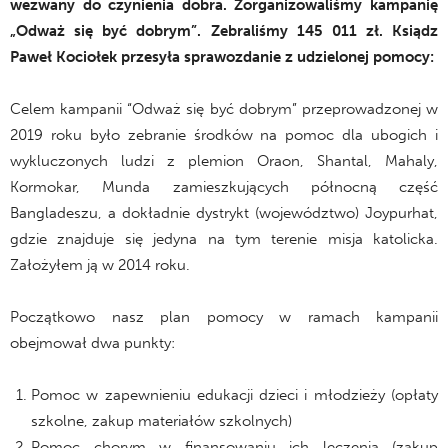
wezwany do czynienia dobra. Zorganizowaliśmy kampanię
„Odważ się być dobrym”. Zebraliśmy 145 011 zł. Ksiądz
Paweł Kociołek przesyła sprawozdanie z udzielonej pomocy:
Celem kampanii “Odważ się być dobrym” przeprowadzonej w
2019 roku było zebranie środków na pomoc dla ubogich i
wykluczonych ludzi z plemion Oraon, Shantal, Mahaly,
Kormokar, Munda zamieszkujących północną część
Bangladeszu, a dokładnie dystrykt (województwo) Joypurhat,
gdzie znajduje się jedyna na tym terenie misja katolicka.
Założyłem ją w 2014 roku.
Początkowo nasz plan pomocy w ramach kampanii
obejmował dwa punkty:
Pomoc w zapewnieniu edukacji dzieci i młodzieży (opłaty
szkolne, zakup materiałów szkolnych)
Pomoc chorym w finansowaniu ich leczenia (zakup