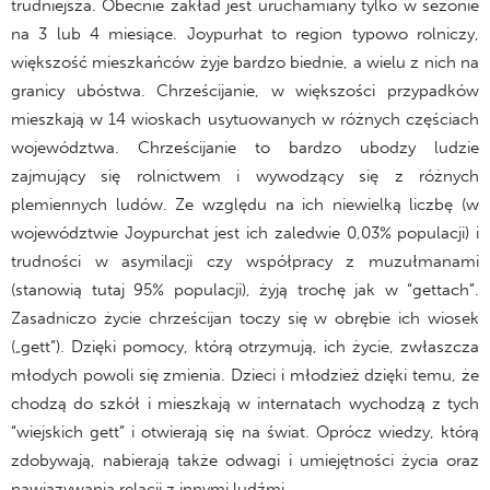
trudniejsza. Obecnie zakład jest uruchamiany tylko w sezonie
na 3 lub 4 miesiące. Joypurhat to region typowo rolniczy,
większość mieszkańców żyje bardzo biednie, a wielu z nich na
granicy ubóstwa. Chrześcijanie, w większości przypadków
mieszkają w 14 wioskach usytuowanych w różnych częściach
województwa. Chrześcijanie to bardzo ubodzy ludzie
zajmujący się rolnictwem i wywodzący się z różnych
plemiennych ludów. Ze względu na ich niewielką liczbę (w
województwie Joypurchat jest ich zaledwie 0,03% populacji) i
trudności w asymilacji czy współpracy z muzułmanami
(stanowią tutaj 95% populacji), żyją trochę jak w “gettach”.
Zasadniczo życie chrześcijan toczy się w obrębie ich wiosek
(„gett”). Dzięki pomocy, którą otrzymują, ich życie, zwłaszcza
młodych powoli się zmienia. Dzieci i młodzież dzięki temu, że
chodzą do szkół i mieszkają w internatach wychodzą z tych
“wiejskich gett” i otwierają się na świat. Oprócz wiedzy, którą
zdobywają, nabierają także odwagi i umiejętności życia oraz
nawiązywania relacji z innymi ludźmi.