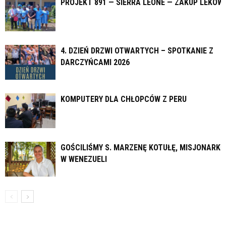
PROJEKT 891 — SIERRA LEONE — ZAKUP LEKÓW
4. DZIEŃ DRZWI OTWARTYCH – SPOTKANIE Z
DARCZYŃCAMI 2026
KOMPUTERY DLA CHŁOPCÓW Z PERU
GOŚCILIŚMY S. MARZENĘ KOTUŁĘ, MISJONARKĘ
W WENEZUELI