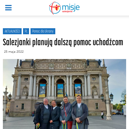
AKTUALNOŚCI
PL
Pomoc dla Ukrainy
Salezjanki planują dalszą pomoc uchodźcom
25 maja 2022