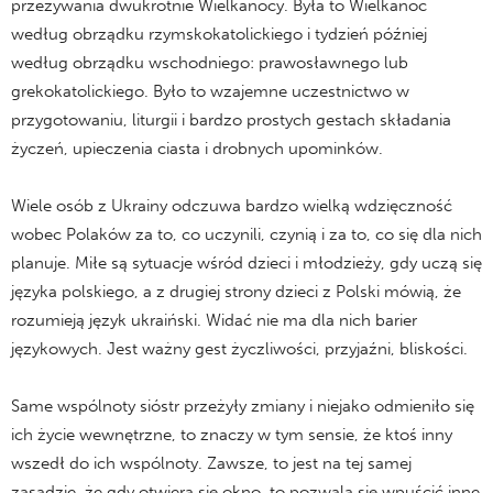
przeżywania dwukrotnie Wielkanocy. Była to Wielkanoc
według obrządku rzymskokatolickiego i tydzień później
według obrządku wschodniego: prawosławnego lub
grekokatolickiego. Było to wzajemne uczestnictwo w
przygotowaniu, liturgii i bardzo prostych gestach składania
życzeń, upieczenia ciasta i drobnych upominków.
Wiele osób z Ukrainy odczuwa bardzo wielką wdzięczność
wobec Polaków za to, co uczynili, czynią i za to, co się dla nich
planuje. Miłe są sytuacje wśród dzieci i młodzieży, gdy uczą się
języka polskiego, a z drugiej strony dzieci z Polski mówią, że
rozumieją język ukraiński. Widać nie ma dla nich barier
językowych. Jest ważny gest życzliwości, przyjaźni, bliskości.
Same wspólnoty sióstr przeżyły zmiany i niejako odmieniło się
ich życie wewnętrzne, to znaczy w tym sensie, że ktoś inny
wszedł do ich wspólnoty. Zawsze, to jest na tej samej
zasadzie, że gdy otwiera się okno, to pozwala się wpuścić inne