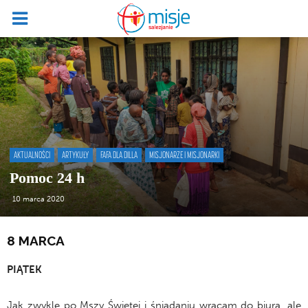
AKTUALNOŚCI
ARTYKUŁY
FAFA DLA DILLA
MISJONARZE I MISJONARKI
Pomoc 24 h
10 marca 2020
8 MARCA
PIĄTEK
Jak zwykle po Mszy Świętej i śniadaniu wracam do biura, ale