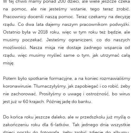
W tej chwili mamy ponad 200 dzieci, ale wiele jeszcze czeka
na pomoc, ale nie jesteśmy wstanie, tego teraz zrobić.
Pracownicy docenili naszą pomoc. Teraz czekamy na decyzję
rządu. Co dwa lata dajemy naszym pracownikom podwyżki.
Ostatnio była w 2018 roku, więc w tym roku też będzie, ale
musimy poczekać. Jesteśmy ograniczeni, co do naszych
możliwości. Nasza misja nie dostaje żadnego wsparcia od
rządu, więc musimy myśleć same o tym, jak utrzymać całą
misję.
Potem było spotkanie formacyjne, a na koniec rozmawialiśmy
koronawirusie. Tłumaczyłyśmy, jak zapobiegać i co robić, żeby
nie zachorować. Prosiłyśmy o uwagę i ostrożność, bo wirus
jest już w 60 krajach. Później jadę do banku.
Do końca roku jeszcze daleko, ale w przedszkolu już myślą o
zakończeniu roku dla 6-latków. Tak jednego dnia wszystkie
dzieci poszły do fotografa, żeby zrobić zdjęcie do albumu.