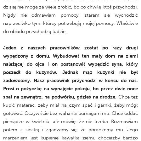
dzisiaj nie mogę za wiele zrobić, bo co chwilę ktoś przychodzi.
Nigdy nie odmawiam pomocy, staram się wychodzić
naprzeciwko tym, którzy potrzebują mojej pomocy. Właściwie
do obiadu przychodzą ludzie.
Jeden z naszych pracowników został po razy drugi
wypędzony z domu. Wybudował ten mały dom na ziemi
należącej do ojca i on postanowił wypędzić syna, który
poszedł do kuzynów. Jednak mąż kuzynki nie był
zadowolony. Nasz pracownik przychodzi w końcu do nas.
Prosi o pożyczkę na wynajęcie pokoju, bo przez dwie noce
spał na zewnątrz, na podwórku, gdzieś na drodze.
Chce też
kupić materac, żeby miał na czym spać i garnki, żeby mógł
gotować. Oczywiście bez wahania pomagam mu. Chce oddać
pieniądze w kwietniu, ale mówię, że nie trzeba. Rozmawiam
potem z siostrą i zgadzamy się, że pomożemy mu. Jego
marzeniem jest kupienie kawałka ziemi, chociażby bardzo