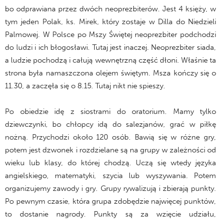
bo odprawiana przez dwóch neoprezbiterów. Jest 4 księży, w
tym jeden Polak, ks. Mirek, który zostaje w Dilla do Niedzieli
Palmowej. W Polsce po Mszy Świętej neoprezbiter podchodzi
do ludzi i ich błogosławi. Tutaj jest inaczej. Neoprezbiter siada,
a ludzie pochodzą i całują wewnętrzną część dłoni. Właśnie ta
strona była namaszczona olejem świętym. Msza kończy się o
11.30, a zaczęła się o 8.15. Tutaj nikt nie spieszy.
Po obiedzie idę z siostrami do oratorium. Mamy tylko
dziewczynki, bo chłopcy idą do salezjanów, grać w piłkę
nożną. Przychodzi około 120 osób. Bawią się w różne gry,
potem jest dzwonek i rozdzielane są na grupy w zależności od
wieku lub klasy, do której chodzą. Uczą się wtedy języka
angielskiego, matematyki, szycia lub wyszywania. Potem
organizujemy zawody i gry. Grupy rywalizują i zbierają punkty.
Po pewnym czasie, która grupa zdobędzie najwięcej punktów,
to dostanie nagrody. Punkty są za wzięcie udziału,