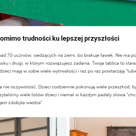
mimo trudności ku lepszej przyszłości
nad 70 uczniów, siedzących na ziemi, bo brakuje ławek. Nie ma po
ncusku i drugi, w którym rozwiązujesz zadania. Twoja tablica to 
zieci mają w sobie wiele wytrwałości i raz po raz powtarzają “lubię
 a nie oczywistość. Dzieci codziennie pokonują wiele przeszkód,
zytaliśmy wiele listów dzieci i niemal w każdym padały słowa “chc
est zdobyta wiedza”.