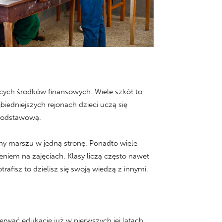
jących środków finansowych. Wiele szkół to
biedniejszych rejonach dzieci uczą się
 podstawową.
iny marszu w jedną stronę. Ponadto wiele
eniem na zajęciach. Klasy liczą często nawet
afisz to dzielisz się swoją wiedzą z innymi.
rwać edukację już w pierwszych jej latach,