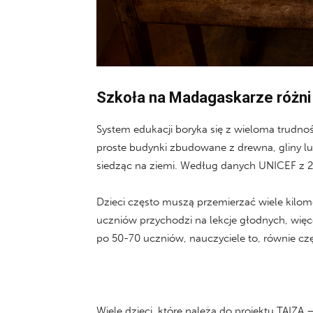
Szkoła na Madagaskarze różni 
System edukacji boryka się z wieloma trudnośc
proste budynki zbudowane z drewna, gliny lub
siedząc na ziemi. Według danych UNICEF z 
Dzieci często muszą przemierzać wiele kilome
uczniów przychodzi na lekcje głodnych, więce
po 50-70 uczniów, nauczyciele to, równie częs
Wiele dzieci, które należą do projektu TAIZ