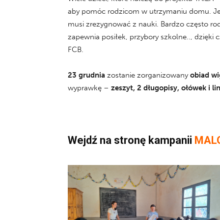
aby pomóc rodzicom w utrzymaniu domu. Jeśl
musi zrezygnować z nauki. Bardzo często rodzi
zapewnia posiłek, przybory szkolne.., dzięk
FCB.
23 grudnia
zostanie zorganizowany
obiad wi
wyprawkę –
zeszyt, 2 długopisy, ołówek i lin
Wejdź na stronę kampanii
MALG