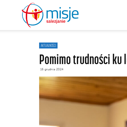
misje
salezjanie
AKTUALNOŚCI
Pomimo trudności ku l
16 grudnia 2024