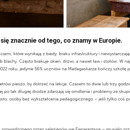
się znacznie od tego, co znamy w Europie.
iami, które wynikają z biedy, braku infrastruktury i niewystarcza
 blachy. Często brakuje okien, drzwi, a nawet ław i stołów. W naj
2022 roku, jedynie 56% uczniów na Madagaskarze kończy szkołę
trów pieszo, by dotrzeć na lekcje. Czasem to dwie lub trzy godz
j po tak długiej drodze zdarzają się omdlenia i problemy ze skupi
to, osoby bez wykształcenia pedagogicznego – jeśli tylko coś potr
A – prowadzonego przez salezjanów we Fianarantsoa – musiało prze