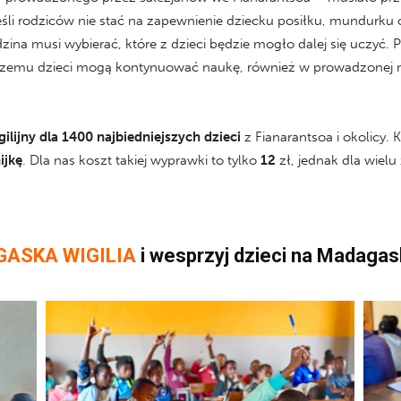
i rodziców nie stać na zapewnienie dziecku posiłku, mundurku c
na musi wybierać, które z dzieci będzie mogło dalej się uczyć. Pr
i czemu dzieci mogą kontynuować naukę, również w prowadzonej n
gilijny dla 1400 najbiedniejszych dzieci
z Fianarantsoa i okolicy.
ijkę
. Dla nas koszt takiej wyprawki to tylko
12
zł, jednak dla wielu
ASKA WIGILIA
i wesprzyj dzieci na Madagas