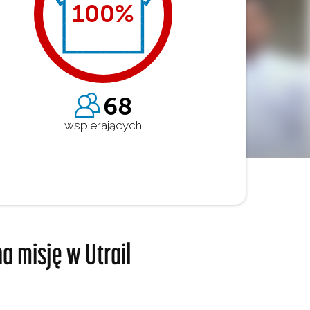
100
%
68
wspierających
a misję w Utrail