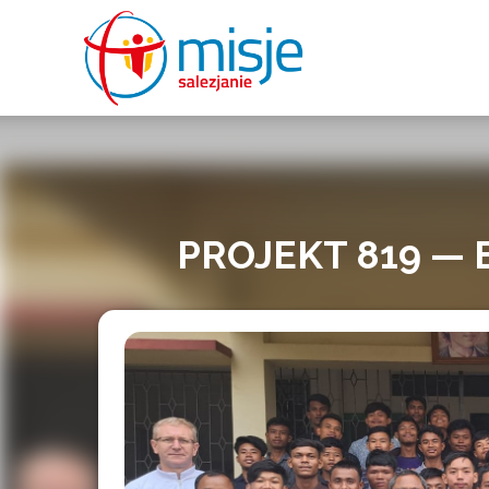
misje
salezjanie
PROJEKT 819 —