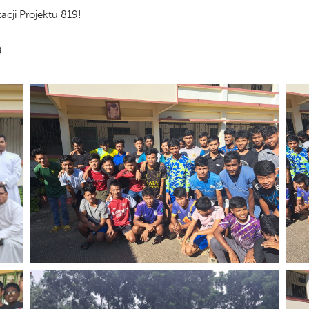
acji Projektu 819!
B