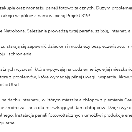
akupie oraz montażu paneli fotowoltaicznych. Dużym problemem
akcji i wspólnie z nami wspieraj Projekt 819!
 Netrokona. Salezjanie prowadzą tutaj parafię, szkolę, internat, a
u starają się zapewnić dzieciom i młodzieży bezpieczeństwo, mił
ju i schronienia.
ażnych wyzwań, które wpływają na codzienne życie jej mieszkańcó
tóre z problemów, które wymagają pilnej uwagi i wsparcia. Aktyw
ści Utrail.
ch na dachu internatu, w którym mieszkają chłopcy z plemienia Ga
lne źródło zasilania dla mieszkających tam chłopców. Dzięki wykor
lnego. Instalacja paneli fotowoltaicznych umożliwi produkcję ene
gularne.