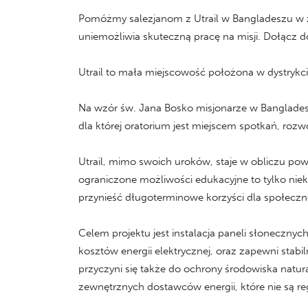
Pomóżmy salezjanom z Utrail w Bangladeszu w z
uniemożliwia skuteczną pracę na misji. Dołącz do 
Utrail to mała miejscowość położona w dystrykcie
Na wzór św. Jana Bosko misjonarze w Bangladesz
dla której oratorium jest miejscem spotkań, rozwo
Utrail, mimo swoich uroków, staje w obliczu pow
ograniczone możliwości edukacyjne to tylko niek
przynieść długoterminowe korzyści dla społeczno
Celem projektu jest instalacja paneli słoneczny
kosztów energii elektrycznej, oraz zapewni stabi
przyczyni się także do ochrony środowiska natura
zewnętrznych dostawców energii, które nie są re