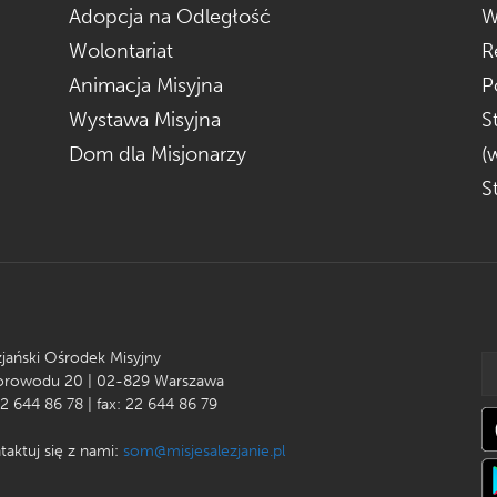
Adopcja na Odległość
W
Wolontariat
R
Animacja Misyjna
P
Wystawa Misyjna
S
Dom dla Misjonarzy
(
S
zjański Ośrodek Misyjny
Korowodu 20 | 02-829 Warszawa
22 644 86 78 | fax: 22 644 86 79
taktuj się z nami:
som@misjesalezjanie.pl