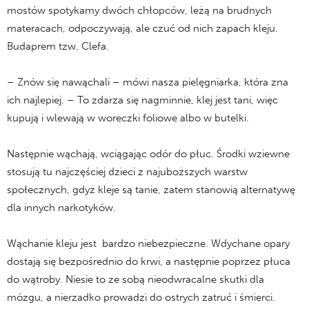
mostów spotykamy dwóch chłopców, leżą na brudnych
materacach, odpoczywają, ale czuć od nich zapach kleju.
Budaprem tzw. Clefa.
– Znów się nawąchali – mówi nasza pielęgniarka, która zna
ich najlepiej. – To zdarza się nagminnie, klej jest tani, więc
kupują i wlewają w woreczki foliowe albo w butelki.
Następnie wąchają, wciągając odór do płuc. Środki wziewne
stosują tu najczęściej dzieci z najuboższych warstw
społecznych, gdyż kleje są tanie, zatem stanowią alternatywę
dla innych narkotyków.
Wąchanie kleju jest bardzo niebezpieczne. Wdychane opary
dostają się bezpośrednio do krwi, a następnie poprzez płuca
do wątroby. Niesie to ze sobą nieodwracalne skutki dla
mózgu, a nierzadko prowadzi do ostrych zatruć i śmierci.