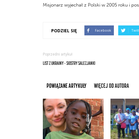
Misjonarz wyjechał z Polski w 2005 roku i po
PODZIEL SIĘ
Facebook
Twit
Poprzedni artykuł
LIST Z UKRAINY – SIOSTRY SALEZJANKI
POWIĄZANE ARTYKUŁY
WIĘCEJ OD AUTORA