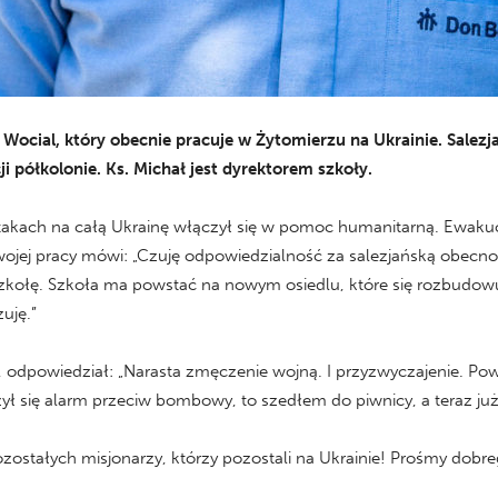
 Wocial, który obecnie pracuje w Żytomierzu na Ukrainie. Salezj
ji półkolonie. Ks. Michał jest dyrektorem szkoły.
atakach na całą Ukrainę włączył się w pomoc humanitarną. Ewakuo
jej pracy mówi: „Czuję odpowiedzialność za salezjańską obecność
kołę. Szkoła ma powstać na nowym osiedlu, które się rozbudowuj
uję.”
, odpowiedział: „Narasta zmęczenie wojną. I przyzwyczajenie. Pow
ł się alarm przeciw bombowy, to szedłem do piwnicy, a teraz już 
pozostałych misjonarzy, którzy pozostali na Ukrainie! Prośmy dobr