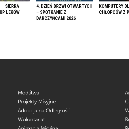
 — SIERRA
4. DZIEŃ DRZWI OTWARTYCH
KOMPUTERY D
KUP LEKÓW
– SPOTKANIE Z
CHŁOPCÓW Z 
DARCZYŃCAMI 2026
Modlitwa
A
Projekty Misyjne
C
Adopcja na Odległość
W
Wolontariat
R
Animacja Misyjna
P