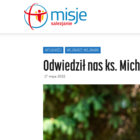
misje
salezjanie
AKTUALNOŚCI
MISJONARZE I MISJONARKI
Odwiedził nas ks. Mich
17 maja 2022