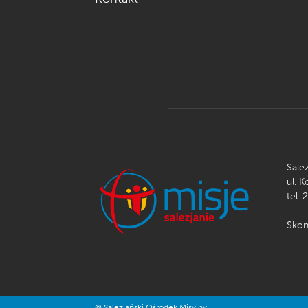
Sale
ul. 
tel. 
Skon
© Salezjański Ośrodek Misyjny