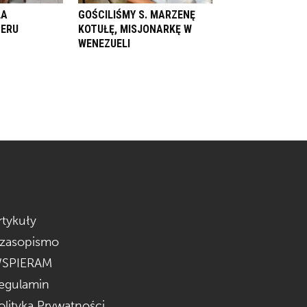
LA
GOŚCILIŚMY S. MARZENĘ
PERU
KOTUŁĘ, MISJONARKĘ W
WENEZUELI
rtykuły
zasopismo
SPIERAM
egulamin
olityka Prywatności