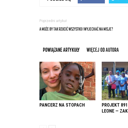
Poprzedni artykuł
A MOŻE BY TAK RZUCIĆ WSZYSTKO I WYJECHAĆ NA MISJE?
POWIĄZANE ARTYKUŁY
WIĘCEJ OD AUTORA
PANCERZ NA STOPACH
PROJEKT 891
LEONE — ZA