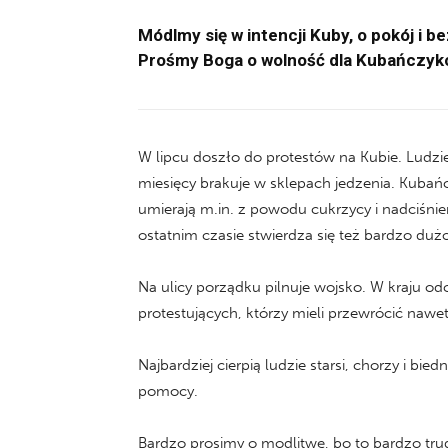
Módlmy się w intencji Kuby, o pokój i 
Prośmy Boga o wolność dla Kubańczyków
W lipcu doszło do protestów na Kubie. Ludzi
miesięcy brakuje w sklepach jedzenia. Kubańc
umierają m.in. z powodu cukrzycy i nadciśni
ostatnim czasie stwierdza się też bardzo du
Na ulicy porządku pilnuje wojsko. W kraju odci
protestujących, którzy mieli przewrócić nawe
Najbardziej cierpią ludzie starsi, chorzy i bi
pomocy.
Bardzo prosimy o modlitwę, bo to bardzo tr