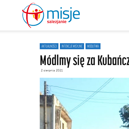
misje
salezjanie
AKTUALNOŚCI
INTENCJE MISYJNE
MODLITWA
Módlmy się za Kubań
2 sierpnia 2021