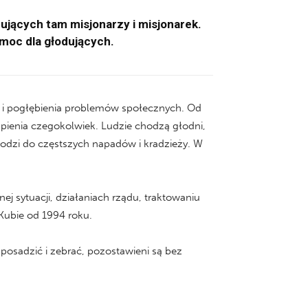
ujących tam misjonarzy i misjonarek.
omoc dla głodujących.
ej i pogłębienia problemów społecznych. Od
upienia czegokolwiek. Ludzie chodzą głodni,
hodzi do częstszych napadów i kradzieży. W
nej sytuacji, działaniach rządu, traktowaniu
 Kubie od 1994 roku.
ś posadzić i zebrać, pozostawieni są bez