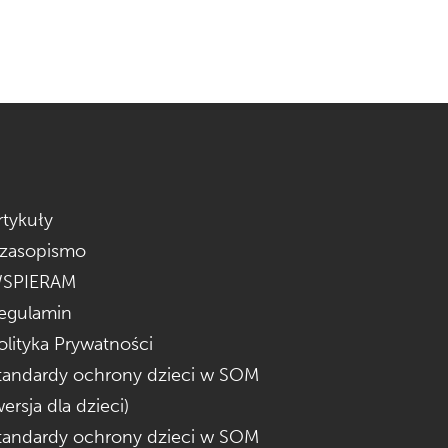
rtykuły
zasopismo
SPIERAM
egulamin
olityka Prywatności
tandardy ochrony dzieci w SOM
wersja dla dzieci)
tandardy ochrony dzieci w SOM