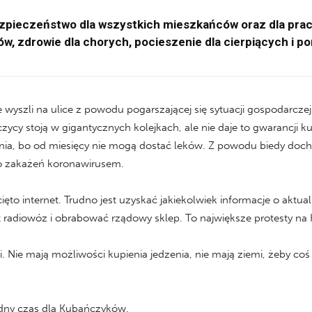
bezpieczeństwo dla wszystkich mieszkańców oraz dla prac
, zdrowie dla chorych, pocieszenie dla cierpiących i p
e wyszli na ulice z powodu pogarszającej się sytuacji gospodarcz
zycy stoją w gigantycznych kolejkach, ale nie daje to gwarancji k
enia, bo od miesięcy nie mogą dostać leków. Z powodu biedy doc
żo zakażeń koronawirusem.
ęto internet. Trudno jest uzyskać jakiekolwiek informacje o aktual
t radiowóz i obrabować rządowy sklep. To największe protesty na
edni. Nie mają możliwości kupienia jedzenia, nie mają ziemi, żeby co
udny czas dla Kubańczyków.