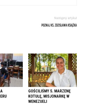
Następny artykuł
POZNAJ KS. ZDZISŁAWA KSIĄŻKA
LA
GOŚCILIŚMY S. MARZENĘ
PERU
KOTUŁĘ, MISJONARKĘ W
WENEZUELI