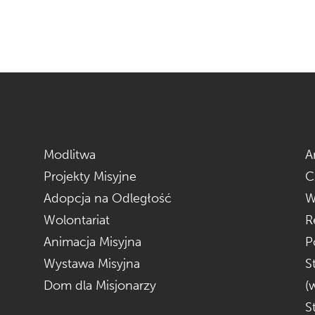
Modlitwa
A
Projekty Misyjne
C
Adopcja na Odległość
W
Wolontariat
R
Animacja Misyjna
P
Wystawa Misyjna
S
Dom dla Misjonarzy
(
S