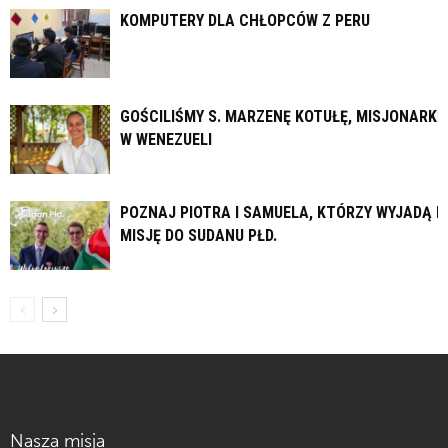
KOMPUTERY DLA CHŁOPCÓW Z PERU
GOŚCILIŚMY S. MARZENĘ KOTUŁĘ, MISJONARKĘ
W WENEZUELI
POZNAJ PIOTRA I SAMUELA, KTÓRZY WYJADĄ N
MISJĘ DO SUDANU PŁD.
Nasza misja