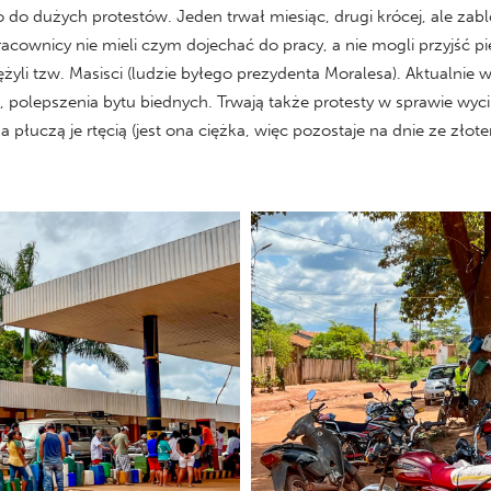
do dużych protestów. Jeden trwał miesiąc, drugi krócej, ale zabl
Pracownicy nie mieli czym dojechać do pracy, a nie mogli przyjść p
yli tzw. Masisci (ludzie byłego prezydenta Moralesa). Aktualnie w
 polepszenia bytu biednych. Trwają także protesty w sprawie wyc
 płuczą je rtęcią (jest ona ciężka, więc pozostaje na dnie ze zło