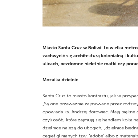
Miasto Santa Cruz w Boliwii to wielka metro
zachwycić się architekturą kolonialną i kul
ulicach, bezdomne nieletnie matki czy por
Mozaika dzielnic
Santa Cruz to miasto kontrastu, jak w przyp
„Są one przeważnie zajmowane przez rodziny, 
opowiada ks. Andrzej Borowiec. Mają piękne do
czyli osób, które zajmują się handlem kokainą
dzielnice należą do ubogich, „dzielnice bied
cegieł glinianych tzw. ‘adobe’ albo z materi