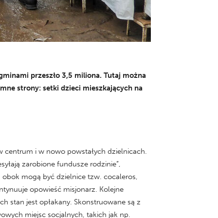
 gminami przeszło 3,5 miliona. Tutaj można
emne strony: setki dzieci mieszkających na
 w centrum i w nowo powstałych dzielnicach.
syłają zarobione fundusze rodzinie”,
uż obok mogą być dzielnice tzw. cocaleros,
ontynuuje opowieść misjonarz. Kolejne
ich stan jest opłakany. Skonstruowane są z
owych miejsc socjalnych, takich jak np.