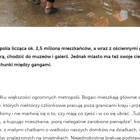
polia licząca ok. 2,5 miliona mieszkańców, a wraz z ościennymi
turą, chodzić do muzeów i galerii. Jednak miasto ma też swoje ci
achunki między gangami.
adku większości ogromnych metropolii. Bogaci mieszkają głównie
których niektórzy członkowie pracują poza granicami kraju i prze
my i nie martwią się o to, czy mają co zjeść i w co się ubrać. „T
, a kupując mieszkania, piorą nielegalnie zarobione pieniądze”, k
ne, z małymi chatkami o wielkości naszych domków na działkach, 
ałów znalezionych na śmietnikach. Niejednokrotnie brakuje podstaw