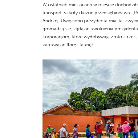
W ostatnich miesiącach w mieście dochodziło 
transport, szkoły i liczne przedsiębiorstwa. „
Andrzej. Uwięziono prezydenta miasta, zwycięż
gromadzą się, żądając uwolnienia prezydenta,
korporacjom, które wydobywają złoto z rzek, a
zatruwając florę i faunę).