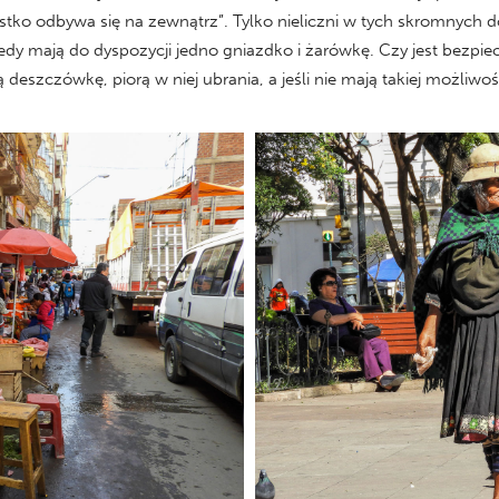
stko odbywa się na zewnątrz”. Tylko nieliczni w tych skromnych d
dy mają do dyspozycji jedno gniazdko i żarówkę. Czy jest bezpie
ą deszczówkę, piorą w niej ubrania, a jeśli nie mają takiej możliwoś