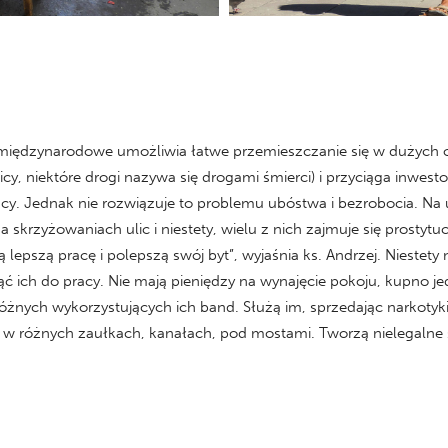
o międzynarodowe umożliwia łatwe przemieszczanie się w dużych 
, niektóre drogi nazywa się drogami śmierci) i przyciąga inwesto
pracy. Jednak nie rozwiązuje to problemu ubóstwa i bezrobocia. Na
na skrzyżowaniach ulic i niestety, wielu z nich zajmuje się prostytu
lepszą pracę i polepszą swój byt”, wyjaśnia ks. Andrzej. Niestety 
jąć ich do pracy. Nie mają pieniędzy na wynajęcie pokoju, kupno j
różnych wykorzystujących ich band. Służą im, sprzedając narkotyki l
ją w różnych zaułkach, kanałach, pod mostami. Tworzą nielegalne 