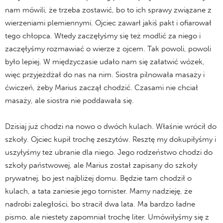
nam mówili, że trzeba zostawić, bo to ich sprawy związane z
wierzeniami plemiennymi. Ojciec zawarł jakiś pakt i ofiarował
tego chłopca. Wtedy zaczęłyśmy się też modlić za niego i
zaczęłyśmy rozmawiać o wierze z ojcem. Tak powoli, powoli
było lepiej. W międzyczasie udało nam się załatwić wózek,
więc przyjeżdżał do nas na nim. Siostra pilnowała masaży i
ćwiczeń, żeby Marius zaczął chodzić. Czasami nie chciał
masaży, ale siostra nie poddawała się.
Dzisiaj już chodzi na nowo o dwóch kulach. Właśnie wrócił do
szkoły. Ojciec kupił trochę zeszytów. Resztę my dokupiłyśmy i
uszyłyśmy też ubranie dla niego. Jego rodzeństwo chodzi do
szkoły państwowej, ale Marius został zapisany do szkoły
prywatnej, bo jest najbliżej domu. Będzie tam chodził o
kulach, a tata zaniesie jego tornister. Mamy nadzieję, że
nadrobi zaległości, bo stracił dwa lata. Ma bardzo ładne
pismo, ale niestety zapomniał trochę liter. Umówiłyśmy się z