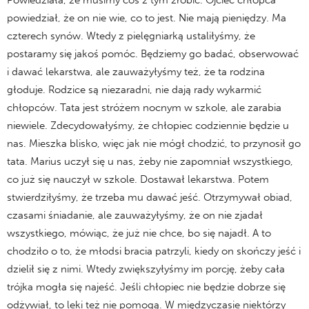
Powiedziała, że musimy coś z tym zrobić. Ojciec chłopca
powiedział, że on nie wie, co to jest. Nie mają pieniędzy. Ma
czterech synów. Wtedy z pielęgniarką ustaliłyśmy, że
postaramy się jakoś pomóc. Będziemy go badać, obserwować
i dawać lekarstwa, ale zauważyłyśmy też, że ta rodzina
głoduje. Rodzice są niezaradni, nie dają rady wykarmić
chłopców. Tata jest stróżem nocnym w szkole, ale zarabia
niewiele. Zdecydowałyśmy, że chłopiec codziennie będzie u
nas. Mieszka blisko, więc jak nie mógł chodzić, to przynosił go
tata. Marius uczył się u nas, żeby nie zapomniał wszystkiego,
co już się nauczył w szkole. Dostawał lekarstwa. Potem
stwierdziłyśmy, że trzeba mu dawać jeść. Otrzymywał obiad,
czasami śniadanie, ale zauważyłyśmy, że on nie zjadał
wszystkiego, mówiąc, że już nie chce, bo się najadł. A to
chodziło o to, że młodsi bracia patrzyli, kiedy on skończy jeść i
dzielił się z nimi. Wtedy zwiększyłyśmy im porcję, żeby cała
trójka mogła się najeść. Jeśli chłopiec nie będzie dobrze się
odżywiał, to leki też nie pomogą. W międzyczasie niektórzy