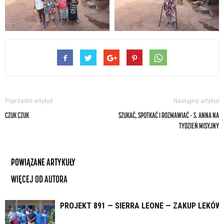
Poprzedni artykuł
Następny artykuł
CZUK CZUK
SZUKAĆ, SPOTKAĆ I ROZMAWIAĆ – S. ANNA NA
TYDZIEŃ MISYJNY
POWIĄZANE ARTYKUŁY
WIĘCEJ OD AUTORA
PROJEKT 891 — SIERRA LEONE — ZAKUP LEKÓW