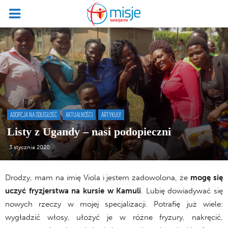
ADOPCJA NA ODLEGŁOŚĆ
AKTUALNOŚCI
ARTYKUŁY
Listy z Ugandy – nasi podopieczni
3 stycznia 2020
Drodzy, mam na imię Viola i jestem zadowolona, że
mogę się
uczyć fryzjerstwa na kursie w Kamuli
. Lubię dowiadywać się
nowych rzeczy w mojej specjalizacji. Potrafię już wiele:
wygładzić włosy, ułożyć je w różne fryzury, nakręcić,