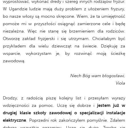
wyprostować, wykonać dredy i szereg innych rodzajów fryzur.
W Ugandzie ludzie mają duży problem z ułożeniem fryzury,
bo nasze włosy są mocno skręcone. Wiem, że ta umiejętność
pomoże mi w przyszłości osiągnąć zamierzone cele i będę
niezależna. Więc nie stanę się brzemieniem dla rodziców.
Otworzę zakład fryzjerski i się utrzymam. Chciałabym być
przykładem dla wielu dziewcząt na świecie. Dziękuję za
wsparcie, wykorzystam je, by rozwinąć moją ścieżkę
zawodową.
Niech Bóg wam błogosławi,
Viola
Drodzy, z radością piszę kolejny list i przesyłam wyrazy
wdzięczności za pomoc. Uczę się dobrze i
jestem już w
drugiej klasie szkoły zawodowej o specjalizacji instalacje
elektryczne
. Poprzedni rok zakończyłem pomyślnie. Zdałem
dobrze wszystkie egzaminy. Uczę się dużo. Trochę się