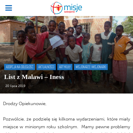
ADOPCJA NA ODLEGŁOŚĆ
AKTUALNOŚCI
ARTYKUŁY
MISJONARZE I MISJONARKI
List z Malawi – Iness
20 lipca 2019
Drodzy Opiekunowie,
Pozwólcie, że podzielę się kilkoma wydarzeniami, które miały
miejsce w minionym roku szkolnym. Mamy pewne problemy