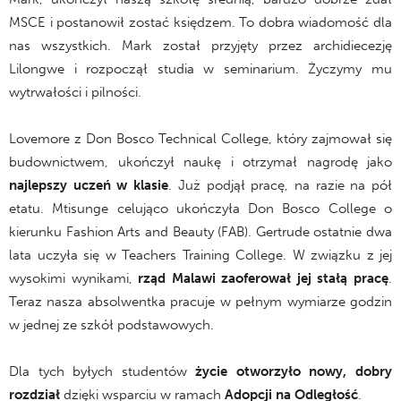
MSCE i postanowił zostać księdzem. To dobra wiadomość dla
nas wszystkich. Mark został przyjęty przez archidiecezję
Lilongwe i rozpoczął studia w seminarium. Życzymy mu
wytrwałości i pilności.
Lovemore z Don Bosco Technical College, który zajmował się
budownictwem, ukończył naukę i otrzymał nagrodę jako
najlepszy uczeń w klasie
. Już podjął pracę, na razie na pół
etatu. Mtisunge celująco ukończyła Don Bosco College o
kierunku Fashion Arts and Beauty (FAB). Gertrude ostatnie dwa
lata uczyła się w Teachers Training College. W związku z jej
wysokimi wynikami,
rząd Malawi zaoferował jej stałą pracę
.
Teraz nasza absolwentka pracuje w pełnym wymiarze godzin
w jednej ze szkół podstawowych.
Dla tych byłych studentów
życie otworzyło nowy, dobry
rozdział
dzięki wsparciu w ramach
Adopcji na Odległość
.