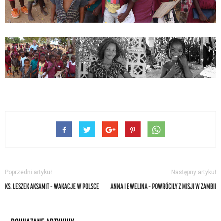
Poprzedni artykuł
Następny artykuł
KS. LESZEK AKSAMIT – WAKACJE W POLSCE
ANNA I EWELINA – POWRÓCIŁY Z MISJI W ZAMBII