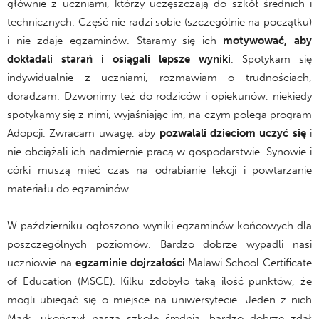
głównie z uczniami, którzy uczęszczają do szkół średnich i
technicznych. Część nie radzi sobie (szczególnie na początku)
i nie zdaje egzaminów. Staramy się ich
motywować, aby
dokładali starań i osiągali lepsze wyniki
. Spotykam się
indywidualnie z uczniami, rozmawiam o trudnościach,
doradzam. Dzwonimy też do rodziców i opiekunów, niekiedy
spotykamy się z nimi, wyjaśniając im, na czym polega program
Adopcji. Zwracam uwagę, aby
pozwalali dzieciom uczyć się
i
nie obciążali ich nadmiernie pracą w gospodarstwie. Synowie i
córki muszą mieć czas na odrabianie lekcji i powtarzanie
materiału do egzaminów.
W październiku ogłoszono wyniki egzaminów końcowych dla
poszczególnych poziomów. Bardzo dobrze wypadli nasi
uczniowie na
egzaminie dojrzałości
Malawi School Certificate
of Education (MSCE). Kilku zdobyło taką ilość punktów, że
mogli ubiegać się o miejsce na uniwersytecie. Jeden z nich
Mark, ukończył naszą szkołę średnią, bardzo dobrze zdał